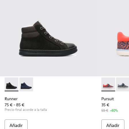
Runner - K900128-003 - Black
Runner - K900128-004 - Blue
Pursuit - K80
Pursui
Runner
Pursuit
75 € - 85 €
35 €
Precio final acorde a la talla
59 €
-40%
Añadir
Añadir