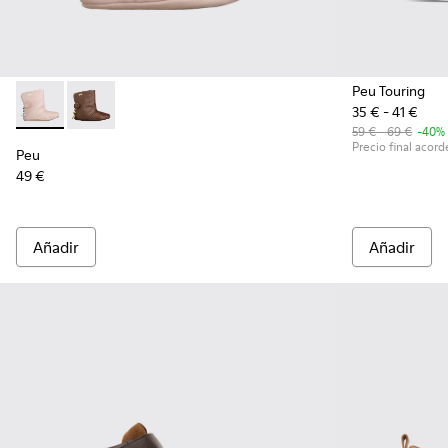
Peu Touring
35 € - 41 €
Peu - 60015-002 - Pink
Peu - 60015-001
59 € - 69 €
-40%
Precio final acorde
Peu
49 €
Añadir
Añadir