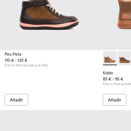
Peu Pista
110 € - 120 €
Kiddo - K900
Kiddo
Precio final acorde a la talla
Kiddo
85 € - 95 €
Precio final acorde
Añadir
Añadir