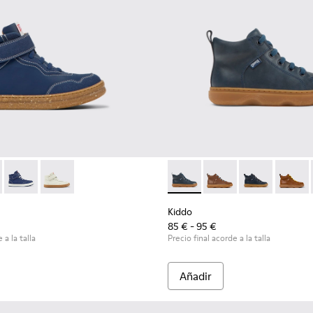
308-005 - Botines azul oscuro de piel y nobuk para niños
r - K900308-007
Runner - K900308-002
Runner - K900308-001
Kiddo - K900189-008 - Botine
Kiddo - K900189-028
Kiddo - K9001
Kiddo 
Kiddo
85 € - 95 €
 a la talla
Precio final acorde a la talla
Añadir