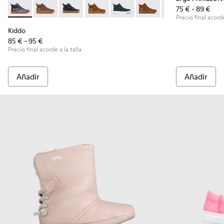
75 € - 89 €
Kiddo - K900189-004 - Botín azul para niño
Kiddo - K900189-028
Kiddo - K900189-026
Kiddo - K900189-025
Kiddo - K900189-021
Kiddo - K900189-020 - B
Kiddo - K900189
Kiddo - K
Ki
Precio final acorde
Kiddo
85 € - 95 €
Precio final acorde a la talla
Añadir
Añadir