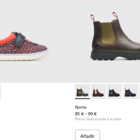
0329-001 - Multicolor
t - K800329-002 - Multicolor
Norte - K900149-004 - Brow
Norte - K900149-026
Norte - K9001
Norte 
Norte
85 € - 99 €
Precio final acorde a la talla
Añadir