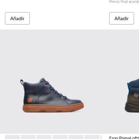
Precio final acorde
Añadir
Añadir
Ergo PrimaLof