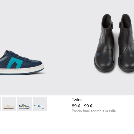
Twins
89 € - 99 €
ños
552-002 - Sneakers azul oscuro de piel para niños
r - K800552-012
Runner - K800552-010
Runner - K800552-007
Runner - K800552-004
Precio final acorde a la talla