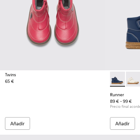
Twins
65 €
Runner - K900
Runne
Runner
89 € - 99 €
Precio final acorde
Añadir
Añadir