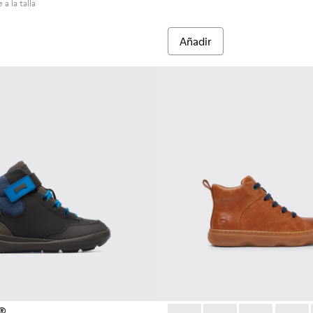
 a la talla
Añadir
t®