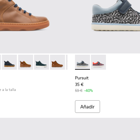
189-002 - Brown
 - K900189-028
Kiddo - K900189-026
Kiddo - K900189-025
Kiddo - K900189-021
Kiddo - K900189-020 - Botines de piel 
Kiddo - K900189-018
Pursuit - K800329-002 - Mul
Kiddo - K900189-016
Pursuit - K800329-001
Kiddo - K900189-0
Kiddo - K90
Kidd
Pursuit
35 €
 a la talla
59 €
-40%
Añadir