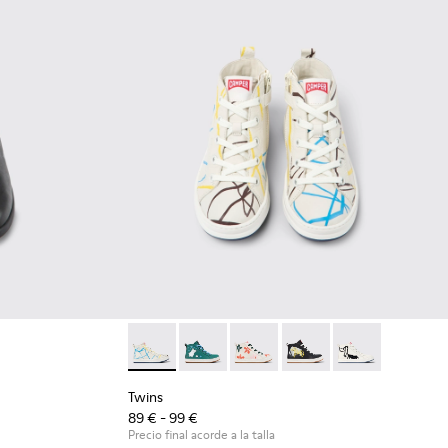
Twins - K900261-008 - Botines multicolores d
Twins - K900261-013
Twins - K900261-012
Twins - K900261-010
Twins - K90026
Twins
89 € - 99 €
Precio final acorde a la talla