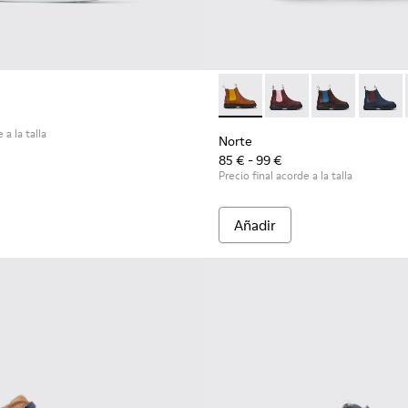
Norte - K900149-012 - Botine
Norte - K900149-026
Norte - K9001
Norte 
 a la talla
Norte
85 € - 99 €
Precio final acorde a la talla
Añadir