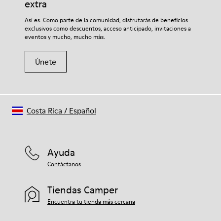
extra
Si deseas obtener información detallada sobre cómo cuidar de
Así es. Como parte de la comunidad, disfrutarás de beneficios
tu par, visita nuestra
Guía para el cuidado del calzado
.
exclusivos como descuentos, acceso anticipado, invitaciones a
eventos y mucho, mucho más.
Únete
Costa Rica
/
Español
Ayuda
Contáctanos
Tiendas Camper
Encuentra tu tienda más cercana