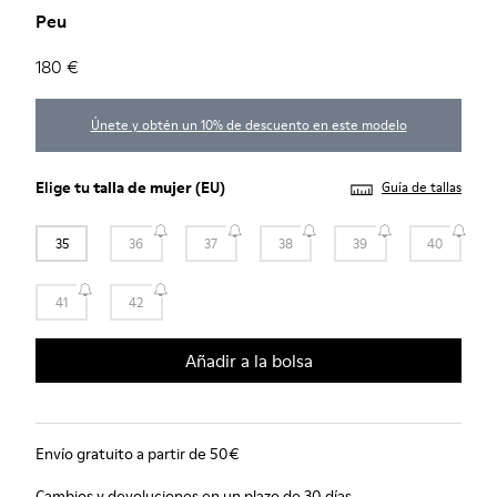
Peu
180 €
Únete y obtén un 10% de descuento en este modelo
Elige tu
talla de mujer
(EU)
Guía de tallas
35
36
37
38
39
40
41
42
Añadir a la bolsa
Envío gratuito a partir de 50€
Cambios y devoluciones en un plazo de 30 días.