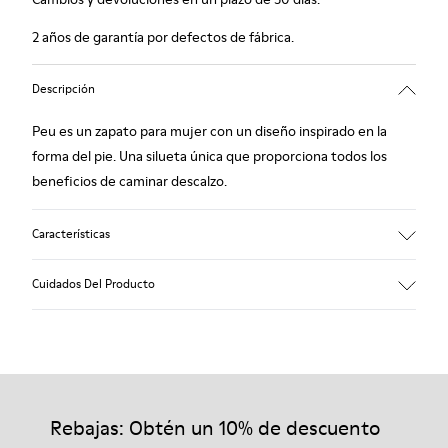
2 años de garantía por defectos de fábrica.
Descripción
Peu es un zapato para mujer con un diseño inspirado en la
forma del pie. Una silueta única que proporciona todos los
beneficios de caminar descalzo.
Características
Nobuk
Cuidados Del Producto
Color: Marrón
Suela con costura a lo largo de todo el borde: Durabilidad
Suela de TPU con tecnología Contact Earth: Resistencia a la
abrasión
Nuestros zapatos se han fabricado con materiales de primera
Plantilla extraíble: Ajuste correcto
calidad cuidadosamente seleccionados. El uso de productos
Leather Working Group certificado
adecuados para el cuidado del calzado los protegerá y
Rebajas: Obtén un 10% de descuento
Forro: 59% textil (60% Nylon - 40% PU) 41% poliéster
garantizará que duren más tiempo.