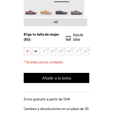
Peu - 20848-203
Peu - 20848-197
Peu - 20848-187
Peu - 20848-183
+17
Elige tu
talla de mujer
Guía de
(EU)
tallas
35
36
37
38
39
40
41
42
*
Quedan pocas unidades
Añadir a la bolsa
Envío gratuito a partir de 50€
Cambios y devoluciones en un plazo de 30