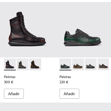
Pelotas - 33811-033 - Botas de media caña multicolores de p
Pelotas - 33811-032 - Botas de media caña grises de 
Pelotas - 33811-031 - Botas de piel negra y m
Pelotas - 16002-343 - Zapato
Pelotas - 16002-358 
Pelotas - 1600
Pelotas
Pelotas
Pelotas
300 €
220 €
Añadir
Añadir