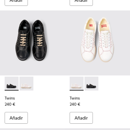
Añadir
Añadir
Twins - K100968-001 - Sneaker Oxford de piel negra para h
Twins - K100968-002 - Sneaker Oxford de piel blanc
Twins - K100968-002 - Sneak
Twins - K100968-001 
Twins
Twins
240 €
240 €
Añadir
Añadir