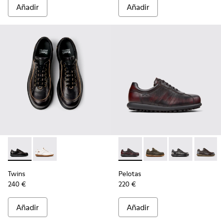
Añadir
Añadir
Twins - 16235-100 - Zapatos de piel curtida vegetal negros 
Twins - 16235-099 - Zapatos de piel blancos para hom
Pelotas - 16002-337 - Zapato
Pelotas - 16002-358 
Pelotas - 1600
Pelotas
Twins
Pelotas
240 €
220 €
Añadir
Añadir