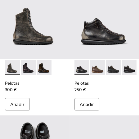
Pelotas - 33811-032 - Botas de media caña grises de piel pa
Pelotas - 33811-033 - Botas de media caña multicolor
Pelotas - 33811-031 - Botas de piel negra y m
Pelotas - 33766-128 - Botines
Pelotas - 33766-126 -
Pelotas - 3376
Pelotas
Pelotas
Pelotas
300 €
250 €
Añadir
Añadir