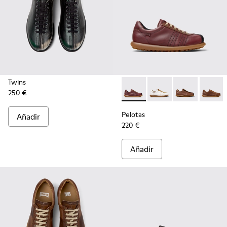
Twins
250 €
Pelotas - K101018-007 - Zapa
Pelotas - K101018-010
Pelotas - K101
Pelotas
Pelotas
Añadir
220 €
Añadir