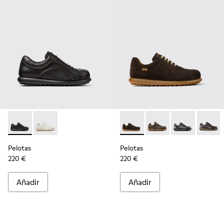
Pelotas - K100867-006 - Zapatos negros de piel vegetal pa
Pelotas - K100867-005
Pelotas - 16002-312 - Zapato
Pelotas - 16002-358 
Pelotas - 1600
Pelotas
Pelotas
Pelotas
220 €
220 €
Añadir
Añadir