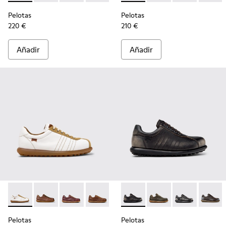
Pelotas
Pelotas
220 €
210 €
Añadir
Añadir
Pelotas - K101018-010 - Zapatos de piel y nobuk blancos par
Pelotas - K101018-009 - Zapatos de piel y nobuk mar
Pelotas - K101018-007 - Zapatos multicolores 
Pelotas - K101018-004 - Zapatos de pie
Pelotas - K101018-003 - Zapatos
Pelotas - 16002-327 - Zapatos
Pelotas - K101018-002 - 
Pelotas - 16002-358 
Pelotas - K101018
Pelotas - 1600
Pelotas
Pelotas
Pelotas