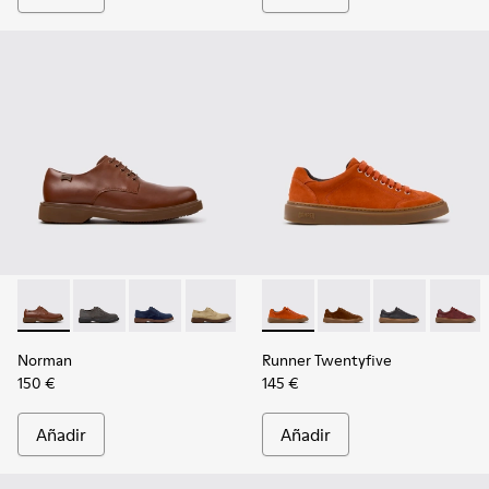
Norman - K100998-009 - Zapatos de piel marrón para homb
Norman - K100998-010
Norman - K100998-008
Norman - K100998-007
Norman - K100998-002
Runner Twentyfive - K101105-
Norman - K100998-001
Runner Twentyfive - 
Runner Twentyf
Runner 
Norman
Runner Twentyfive
150 €
145 €
Añadir
Añadir