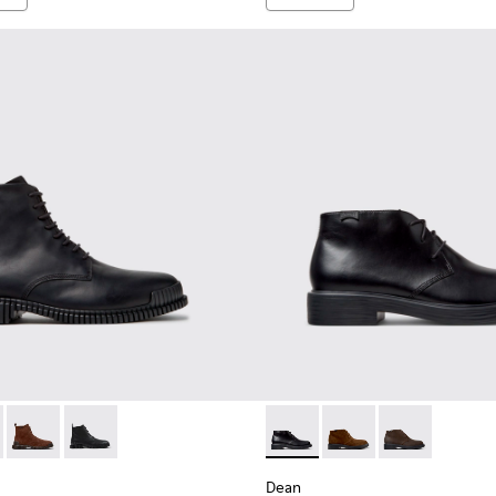
ombre.
ra hombre.
-004 - Botines de piel negros para hombre.
K300542-005 - Botines de piel marrones para hombre.
Pix - K300542-003
Pix - K300542-001
Dean - K300493-001 - Botine
Dean - K300493-007
Dean - K3004
Dean