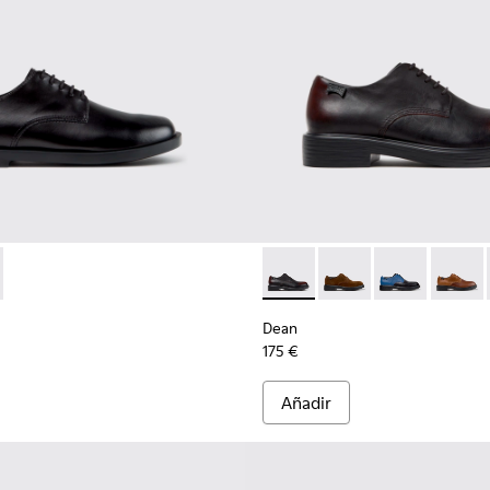
re.
a hombre.
el para hombre.
 negros para hombre.
014
-001 - Zapatos negros de piel para hombre.
100979-012
K101140-003 - Zapatos de piel marrones para hombre.
ns - K100979-011
Twins - K100979-010
Twins - K100979-004
Twins - K100979-002 - Zapatos de piel marr
Twins - K100979-001 - Zapatos de pi
Dean - K100979-022 - Zapato
Dean - K100979-027 -
Dean - K100979
Dean - 
Dean
175 €
Añadir