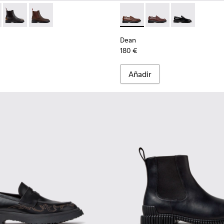
.
92-001 - Botines de piel negros para hombre.
- K300492-007
Dean - K300492-005
Dean - K300492-004
Dean - K101045-005 - Mocasi
Dean - K101045-008
Dean - K101045
Dean
180 €
Añadir