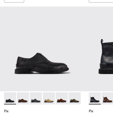
Pix - K101076-001 - Zapatos de piel negros para hombre.
Pix - K101076-010 - Zapatos de piel marrones para h
Pix - K101076-008 - Zapatos de piel grises pa
Pix - K101076-006
Pix - K101076-005
Pix - K101076-003
Pix - K300542
Pix - 
Pix
Pix