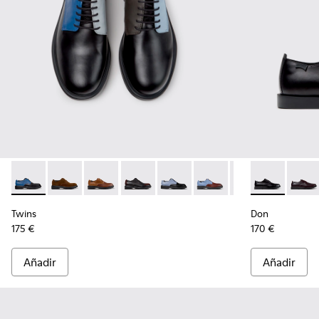
Twins - K100979-026 - Zapatos de piel multicolor para homb
Twins - K100979-027 - Zapatos de ante marrones par
Twins - K100979-025 - Zapatos marrones de pi
Twins - K100979-022 - Zapatos de piel
Twins - K100979-016
Twins - K100979-015
Twins - K100979-
Don - K101140
Twins - K
Don - 
Twi
Twins
Don
175 €
170 €
Añadir
Añadir