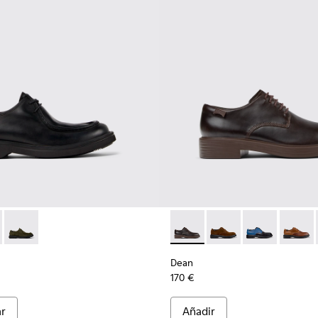
mbre.
956-002
0999-001 - Zapatos de piel negros para hombre.
n - K100999-005 - Zapatos de ante grises para hombre.
Norman - K100999-002
Dean - K100979-002 - Zapato
Dean - K100979-027 -
Dean - K100979
Dean - 
Dean
170 €
ar
Añadir