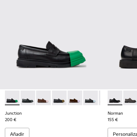
Junction - K100956-014 - Mocasines de piel negros para ho
Junction - K100956-012
Junction - K100956-010
Junction - K100956-009
Junction - K100956-005
Junction - K100956-004
Junction - K100
Norman - K10
Norma
Junction
Norman
200 €
155 €
Añadir
Personaliz