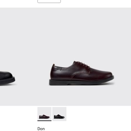
s de piel negros para hombre.
93-006
Don - K101140-003 - Zapatos de piel marron
Don - K101140-001 - Zapatos negros d
Don