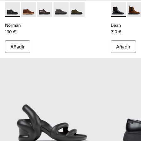
Norman - K300513-001 - Botines de piel negros para hombre
Norman - K300513-006
Norman - K300513-005
Norman - K300513-003
Norman - K300513-002
Dean - K3004
Dean 
Norman
Dean
160 €
210 €
Añadir
Añadir