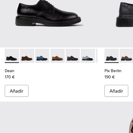
Dean - K100979-001 - Zapatos de piel negros para hombre.
Dean - K100979-027 - Zapatos de ante marrones par
Dean - K100979-026 - Zapatos de piel multico
Dean - K100979-025 - Zapatos marrone
Dean - K100979-022 - Zapatos d
Dean - K100979-016
Dean - K100979-
Pix Berlin - 
Dean - K1
Pix Be
De
Dean
Pix Berlin
170 €
190 €
Añadir
Añadir