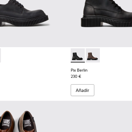
a hombre.
lor para hombre.
s de piel para hombre.
e piel negros para hombre.
015
K101051-004 - Zapatos de nobuk negros para hombre.
00979-014
rlin - K101051-002
an - K100979-012
Dean - K100979-011
Dean - K100979-010
Dean - K100979-004
Dean - K100979-002 - Zapatos de pie
Pix Berlin - K300524-001 - B
Pix Berlin - K300524
Pix Berlin
230 €
Añadir