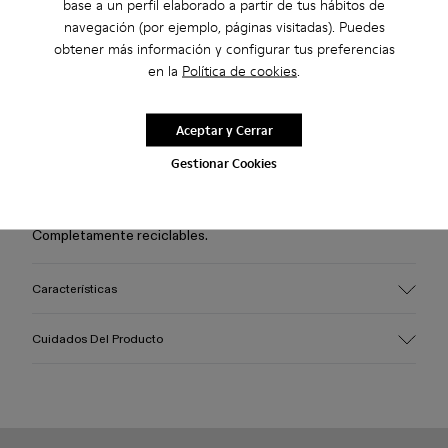
base a un perfil elaborado a partir de tus hábitos de
navegación (por ejemplo, páginas visitadas). Puedes
obtener más información y configurar tus preferencias
2 años de garantía por defectos de fábrica.
en la
Política de cookies
.
Descripción
Aceptar y Cerrar
Sneakers de jaula en color beige con interiores de calcetín
Gestionar Cookies
de PET reciclado tejido en 3D repelente al agua, exteriores
de TPU por inyección directa y suelas de PU reciclado.
Completamente reciclables.
Características
Empeine
Cuidados Del Producto
Textil / Sintético
Color
Beige
Suela/Características
Nuestros zapatos se han fabricado con materiales de primera
PU / TPU
calidad cuidadosamente seleccionados. El uso de productos