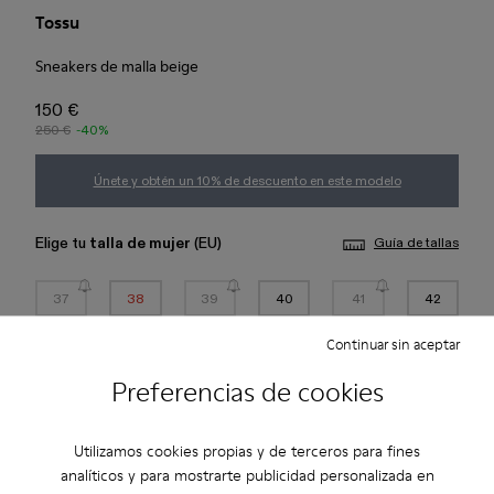
Tossu
Sneakers de malla beige
150 €
250 €
-40%
Únete y obtén un 10% de descuento en este modelo
Elige tu
talla de mujer
(EU)
Guía de tallas
37
38
39
40
41
42
Continuar sin aceptar
43
44
45
Preferencias de cookies
*
Quedan pocas unidades
Utilizamos cookies propias y de terceros para fines
analíticos y para mostrarte publicidad personalizada en
Añadir a la bolsa