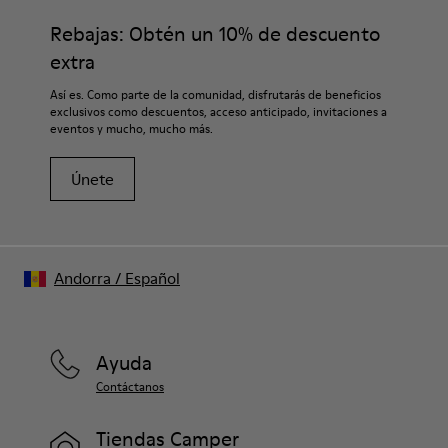
Plantilla
adecuados para el cuidado del calzado los protegerá y
Rebajas: Obtén un 10% de descuento
Plantilla removible de PU
garantizará que duren más tiempo.
Forro
extra
80% textil (75% poliéster reciclado - 14% Hilo PU - 11%
Si deseas obtener información detallada sobre cómo cuidar
Así es. Como parte de la comunidad, disfrutarás de beneficios
spandex) 20% poliéster reciclado
de tu par, visita nuestra
Guía para el cuidado del calzado
.
exclusivos como descuentos, acceso anticipado, invitaciones a
eventos y mucho, mucho más.
Únete
Andorra
/
Español
Ayuda
Contáctanos
Tiendas Camper