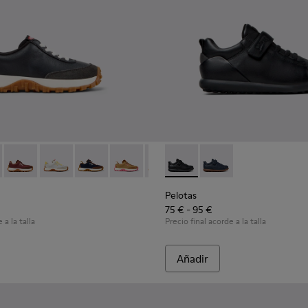
 niños.
 K800548-004 - Zapatillas de piel y nobuk multicolor para niños.
Trail - K800548-032
Drift Trail - K800548-031
Drift Trail - K800548-029
Drift Trail - K800548-028
Drift Trail - K800548-027
Drift Trail - K800548-025
Pelotas - K800316-003 - Zapat
Drift Trail - K800548-021
Pelotas - K800316-0
Drift Trail - K800
Drift Trail
Drif
Pelotas
75 € - 95 €
 a la talla
Precio final acorde a la talla
Añadir