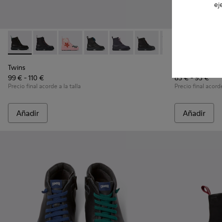
ej
Twins - K900150-012 - Botas de piel negras con cordones
Twins - K900150-021 - Botines de piel negros para ni
Twins - K900150-020
Twins - K900150-019 - Botines negros d
Twins - K900150-018
Twins - K900150-017
Twins - K900150
Drift Trail -
Twins - K9
Drift 
Twi
Twins
Drift Trail
99 € - 110 €
85 € - 95 €
Precio final acorde a la talla
Precio final acorde
Añadir
Añadir