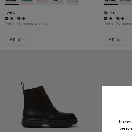
Twins - K900261-010 - Sneaker botín de piel multicolor para 
Twins - K900261-013
Twins - K900261-012
Twins - K900261-009
Twins - K900261-008
Runner - K900
Runne
Twins
Runner
89 € - 99 €
89 € - 99 €
Precio final acorde a la talla
Precio final acorde
Añadir
Añadir
Utilizam
person