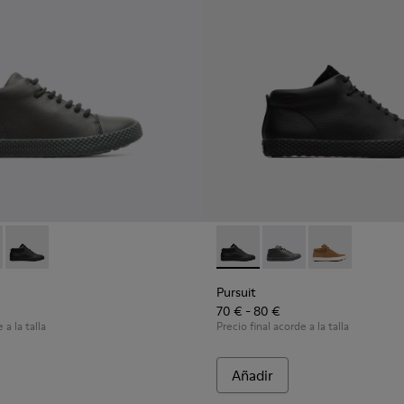
0164-010 - Black
85-072
it - K900164-005
u - 90085-068 - Black
Pursuit - K900164-001 - Black
Peu - 90085-021
Pursuit - K900164-001 - Blac
Pursuit - K900164-010
Pursuit - K90
Pursuit
70 € - 80 €
 a la talla
Precio final acorde a la talla
Añadir