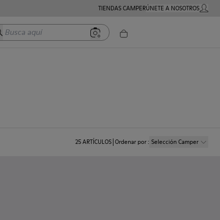
TIENDAS CAMPER
ÚNETE A NOSOTROS
MI CUE
usca aquí
25
ARTÍCULOS
Ordenar por
:
Selección Camper