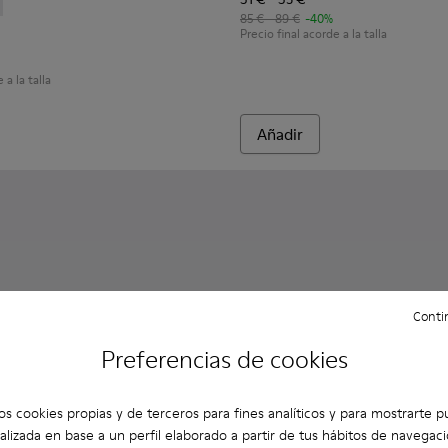
niños.
349-001 - Sneakers de piel en blanco y negro para niños
r - K900349-003
85 € - 89 €
-40%
Precio final acorde a la talla
 a la talla
Añadir
Contin
Preferencias de cookies
os cookies propias y de terceros para fines analíticos y para mostrarte p
alizada en base a un perfil elaborado a partir de tus hábitos de navegaci