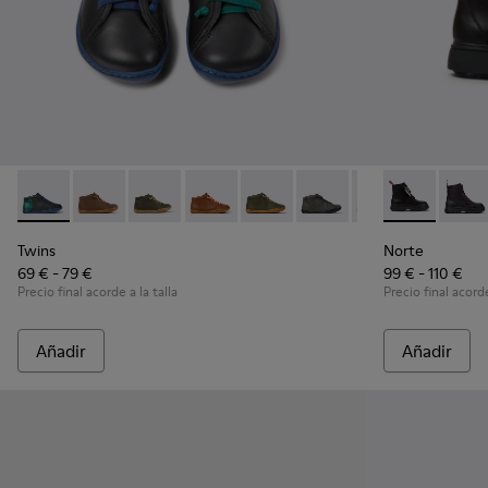
Twins - 90019-105 - Botines negros de piel para niños
Twins - 90019-131
Twins - 90019-130
Twins - 90019-126
Twins - 90019-125
Twins - 90019-124
Twins - 90019-12
Norte - K900
Twins - 9
Norte 
Twi
Twins
Norte
69 € - 79 €
99 € - 110 €
Precio final acorde a la talla
Precio final acorde
Añadir
Añadir