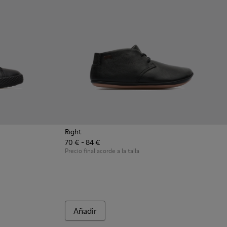
Right
70 € - 84 €
k
 - Black
0164-005
Precio final acorde a la talla
Añadir