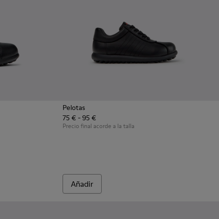
Pelotas
75 € - 95 €
os negros de piel y textil para niños.
04
548-020
 - K800548-013
t Trail - K800548-010
Drift Trail - K800548-001
Precio final acorde a la talla
Añadir