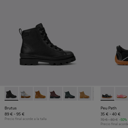
Brutus - K900179-002 - Botines de piel negros para niños.
Brutus - K900179-035
Brutus - K900179-032
Brutus - K900179-031
Brutus - K900179-027
Brutus - K900179-026
Brutus - K900179
Peu Path - K8
Brutus - 
Peu P
Bru
Brutus
Peu Path
89 € - 95 €
35 € - 40 €
Precio final acorde a la talla
70 € - 80 €
-50%
Precio final acorde