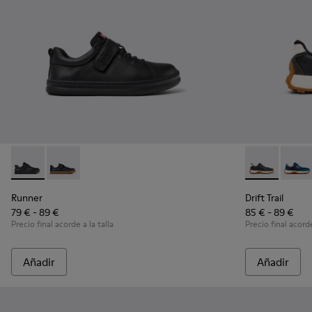
Runner - K800319-001 - Zapatillas negras de piel y textil para
Runner - K800319-006
Drift Trail -
Drift 
Runner
Drift Trail
79 € - 89 €
85 € - 89 €
Precio final acorde a la talla
Precio final acorde
Añadir
Añadir