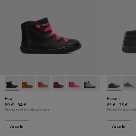
Peu - 90085-069 - Black
Peu - 90085-087
Peu - 90085-085
Peu - 90085-082
Peu - 90085-081
Peu - 90085-080
Peu - 90085-079
Pursuit - K90
Peu - 900
Pursu
Pe
Peu
Pursuit
80 € - 94 €
65 € - 75 €
Precio final acorde a la talla
Precio final acorde
Añadir
Añadir