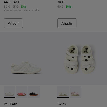
44 € - 47 €
30 €
89 € - 95 €
-50%
60 €
-50%
Precio final acorde a la talla
Añadir
Añadir
Peu Path - K800691-001 - Sneakers de tejido y piel blancas p
Peu Path - K800691-003 - Sneakers de tejido y piel ro
Peu Path - K800691-002
Twins - K800678-001 - Sandali
Twins - K800678-002
Peu Path
Twins