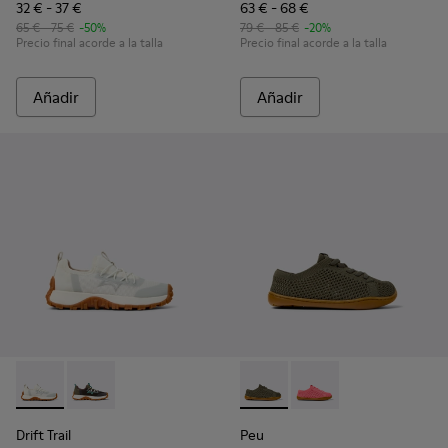
32 € - 37 €
63 € - 68 €
65 € - 75 €
-50%
79 € - 85 €
-20%
Precio final acorde a la talla
Precio final acorde a la talla
Añadir
Añadir
Drift Trail - K800684-001 - Sneakers de tejido y piel blancas 
Drift Trail - K800684-002
Peu - K800690-003 - Sneakers
Peu - K800690-002 - S
Drift Trail
Peu