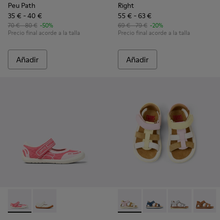
Peu Path
Right
35 € - 40 €
55 € - 63 €
70 € - 80 €
-50%
69 € - 79 €
-20%
Precio final acorde a la talla
Precio final acorde a la talla
Añadir
Añadir
Peu Path - K800692-002 - Zapatos de tejido rosa para niños.
Peu Path - K800692-001 - Zapatos de tejido y piel bla
Twins - K800628-008 - Sandal
Twins - K800628-007
Twins - K800
Twins 