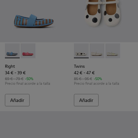
Right - K800696-002 - Bailarinas de tejido y piel azules para
Right - K800696-001 - Bailarinas de tejido y piel rosa
Twins - K800486-011 - Bailari
Twins - K800486-00
Twins - K800
Right
Twins
34 € - 39 €
42 € - 47 €
69 € - 79 €
-50%
85 € - 95 €
-50%
Precio final acorde a la talla
Precio final acorde a la talla
Añadir
Añadir