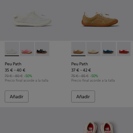
Peu Path - K800691-001 - Sneakers de tejido y piel blancas p
Peu Path - K800691-003
Peu Path - K800691-002
Peu Path - K800694-004 - Sn
Peu Path - K800694-
Peu Path - K
Peu Pa
Peu Path
Peu Path
35 € - 40 €
37 € - 42 €
70 € - 80 €
-50%
75 € - 85 €
-50%
Precio final acorde a la talla
Precio final acorde a la talla
Añadir
Añadir