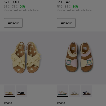
52 € - 60 €
37 € - 42 €
65 € - 75 €
-20%
75 € - 85 €
-50%
Precio final acorde a la talla
Precio final acorde a la talla
Añadir
Añadir
Twins - K800677-001 - Sandalias de piel amarillas para niños.
Twins - K800677-003
Twins - K800672-003 - Sandali
Twins - K800672-004 - 
Twins - K8006
Twins
Twins