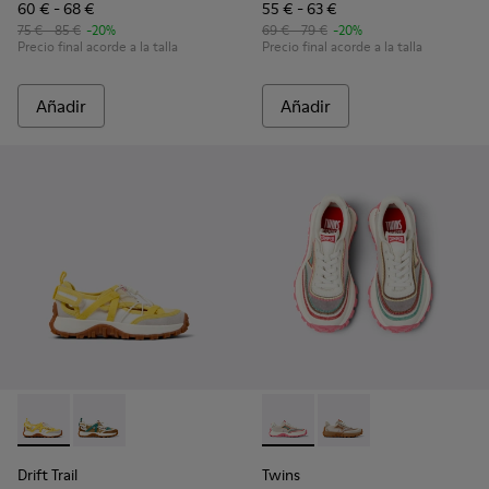
60 € - 68 €
55 € - 63 €
75 € - 85 €
-20%
69 € - 79 €
-20%
Precio final acorde a la talla
Precio final acorde a la talla
Añadir
Añadir
Drift Trail - K800695-001 - Sneaker semiabierta blanca y amar
Drift Trail - K800695-002 - Sneakers semiabiertas mul
Twins - K800685-001 - Sneake
Twins - K800685-002 -
Drift Trail
Twins