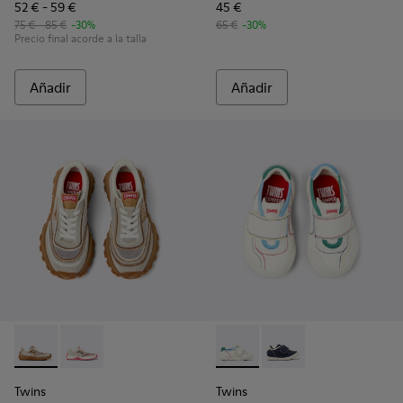
52 € - 59 €
45 €
75 € - 85 €
-30%
65 €
-30%
Precio final acorde a la talla
Añadir
Añadir
Twins - K800685-002 - Sneakers de tejido y nobuk beige par
Twins - K800685-001 - Sneakers de tejido y piel beig
Twins - K800682-002 - Sneaker
Twins - K800682-00
Twins
Twins