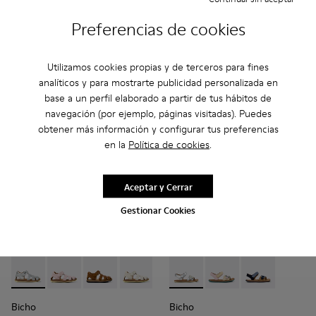
52 € - 59 €
45 €
75 € - 85 €
-30%
65 €
-30%
Preferencias de cookies
Precio final acorde a la talla
Utilizamos cookies propias y de terceros para fines
Añadir
Añadir
analíticos y para mostrarte publicidad personalizada en
base a un perfil elaborado a partir de tus hábitos de
navegación (por ejemplo, páginas visitadas). Puedes
obtener más información y configurar tus preferencias
en la
Política de cookies
.
Aceptar y Cerrar
Gestionar Cookies
Bicho - 80372-088 - Sandalias cerradas de piel grises para ni
Bicho - 80372-087
Bicho - 80372-085 - Sandalias cerradas de pie
Bicho - 80372-081 - Sandalias cerradas 
Bicho - 80372-079
Bicho - K800672-004 - Sandali
Bicho - 80372-078
Bicho - K800672-003 -
Bicho - 80372-0
Bicho - K8006
Bicho - 8
Bi
Bicho
Bicho