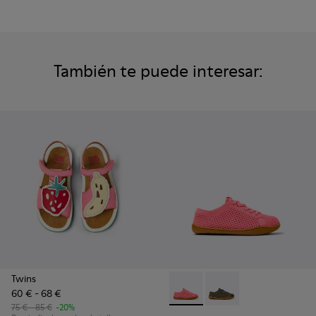
También te puede interesar:
Twins
60 € - 68 €
Peu - K800690-002 - Sneakers
Peu - K800690-003 - S
75 € - 85 €
-20%