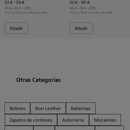
52 € - 59 €
52 € - 60 €
75 € - 85 €
-30%
65 € - 75 €
-20%
Precio final acorde a la talla
Precio final acorde a la talla
Añadir
Añadir
Otras Categorías
Botines
Non Leather
Bailarinas
Zapatos de cordones
Autocierre
Mocasines