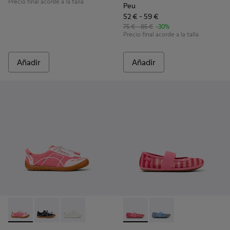
Precio final acorde a la talla
Peu
52 € - 59 €
75 € - 85 €
-30%
Precio final acorde a la talla
Añadir
Añadir
Peu Path - K800691-003 - Sneakers de tejido y piel rosas par
Peu Path - K800691-002
Peu Path - K800691-001 - Sneakers de tejido y 
Right - K800696-001 - Bailari
Right - K800696-002