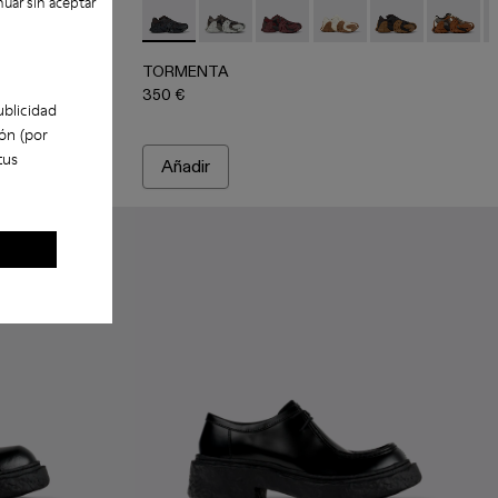
uar sin aceptar
TORMENTA - A500013-010 - Sneakers de tej
TORMENTA - A500013-028
TORMENTA - A500013-027
TORMENTA - A50001
TORMENTA - A
TORMENT
T
TORMENTA
350 €
ublicidad
ón (por
tus
Añadir