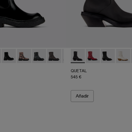
2
3-009 - Mocasines de piel negros
00012-001 - Botas negras de piel
- A500023-008
os - A700012-017
monos - A500023-007
Vamonos - A700012-014
Vamonos - A500023-004
Vamonos - A700012-013
Vamonos - A500023-003
Vamonos - A700012-012
Vamonos - A500023-002
Vamonos - A700012-009
Vamonos - A700012-007
QUETAL - A700021-001 - Bot
Vamonos - A700012-006
QUETAL - A700021-
Vamonos - A7000
QUETAL - A70
QUETAL
QUETAL
545 €
Añadir