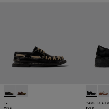
Eki - A500040-002 - Náuticos negros
Eki - A500040-001 - Náuticos marrones
CAMPERLAB V
CAMP
Eki
CAMPERLAB 
192 €
156 €