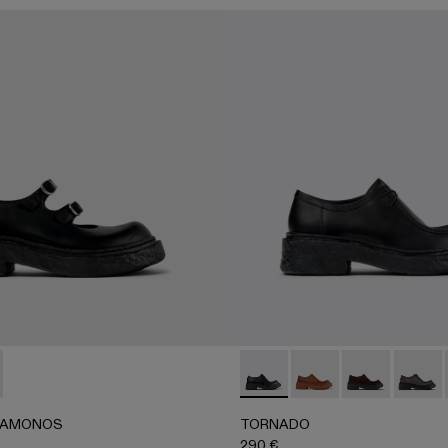
AMONOS - A500041-001 - Merceditas de piel negras
ERLAB VAMONOS - A500041-003
TORNADO - A500019-011 - Za
TORNADO - A500019
TORNADO - A
TORNA
VAMONOS
TORNADO
290 €