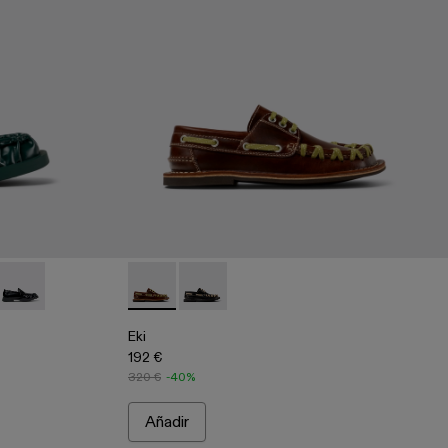
gros
casines de piel verdes
006
00039-005
8 - A500039-003 - Mocasines de piel marrones
Mil 1978 - A500039-001 - Mocasines de piel negros
Eki - A500040-001 - Náuticos marrones
Eki - A500040-002 - Náuticos negros
Eki
192 €
320 €
-40%
Añadir