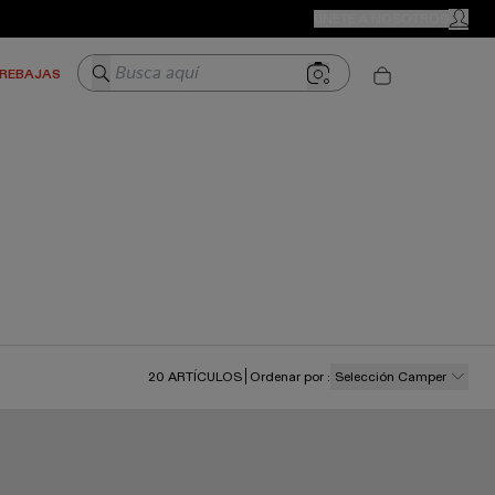
TIENDAS CAMPER
ÚNETE A NOSOTROS
MI CUE
Busca aquí
REBAJAS
20
ARTÍCULOS
Ordenar por
:
Selección Camper