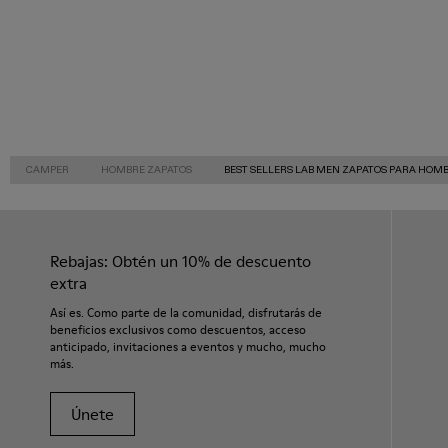
CAMPER
HOMBRE ZAPATOS
BEST SELLERS LAB MEN ZAPATOS PARA HOM
Rebajas: Obtén un 10% de descuento
extra
Así es. Como parte de la comunidad, disfrutarás de
beneficios exclusivos como descuentos, acceso
anticipado, invitaciones a eventos y mucho, mucho
más.
Únete