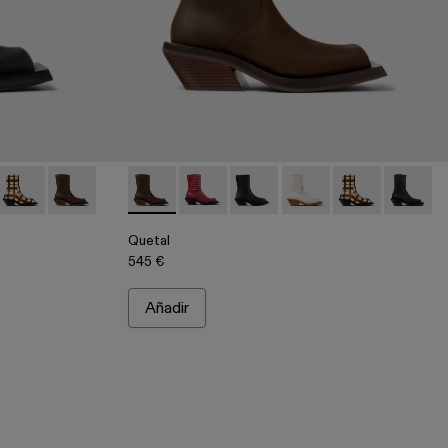
as de nobuk negras
008
12-002
0021-007
 - A700021-004
QUETAL - A700021-003
QUETAL - A700021-002 - Botas de nobuk marrones
Quetal - A700021-002 - Botas de nobuk mar
Quetal - A700021-008
Quetal - A700021-007
Quetal - A700021-004
Quetal - A7000
Quetal -
Quetal
545 €
Añadir