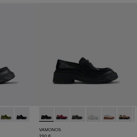
patos de cordones de piel negros
-012
500019-007
DO - A500019-005
TORNADO - A500019-003
TORNADO - A500019-001 - Zapatos negros de piel con
VAMONOS - A500023-009 - Mocasines de pi
VAMONOS - A500023-018
VAMONOS - A500023-017
VAMONOS - A500023
VAMONOS - A5
VAMONO
V
VAMONOS
290 €