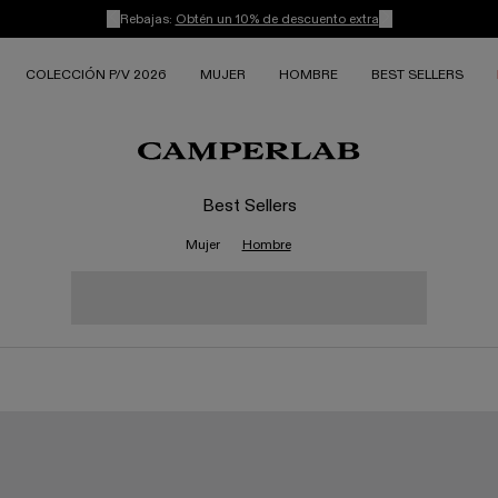
Rebajas:
Obtén un 10% de descuento extra
COLECCIÓN P/V 2026
MUJER
HOMBRE
BEST SELLERS
Best Sellers
Mujer
Hombre