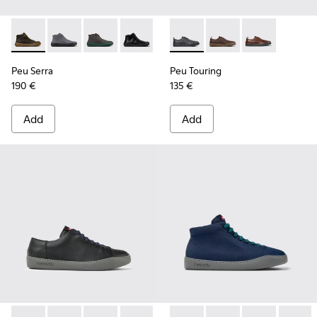
Peu Serra - K300541-004 - Green Regenerative Leather Ankl
Peu Serra - K300541-005
Peu Serra - K300541-003
Peu Serra - K300541-001 - Black Leath
Peu Touring - K100977-004 -
Peu Touring - K10097
Peu Touring -
Peu Serra
Peu Touring
190 €
135 €
Add
Add