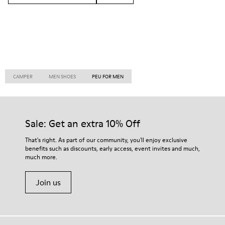
CAMPER
MEN SHOES
PEU FOR MEN
Sale: Get an extra 10% Off
That's right. As part of our community, you'll enjoy exclusive
benefits such as discounts, early access, event invites and much,
much more.
Join us