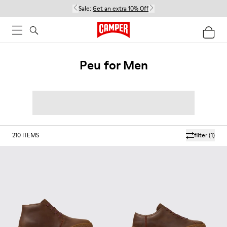
Sale:
Get an extra 10% Off
Peu for Men
210
ITEMS
filter
(1)