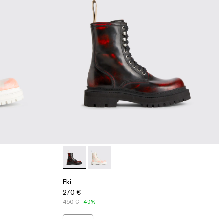
r
ulticolor
Eki - K300414-002 - Multicolor
Eki - K300414-001 - Multicolor
Eki
270 €
450 €
-40%