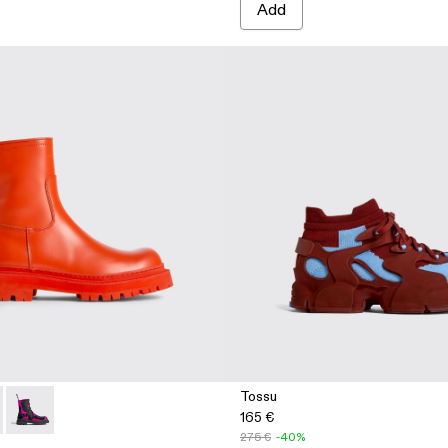
Add
Tossu
165 €
6-005 - Red
 K300416-009
Eki - K300416-003 - Multicolor
275 €
-40%