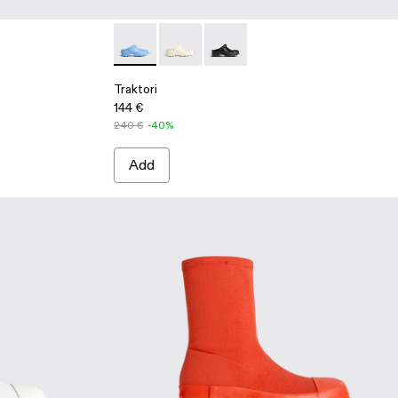
k
3 - White
0877-002 - Blue
Traktori - K100877-002 - Blue
Traktori - K100877-003 - White
Traktori - K100877-001 - Black
Traktori
144 €
240 €
-40%
Add