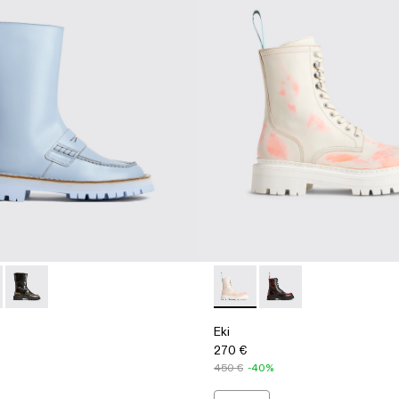
-004 - Blue
 K300391-003
Eki - K300391-001
Eki - K300414-001 - Multicolo
Eki - K300414-002 - M
Eki
270 €
450 €
-40%