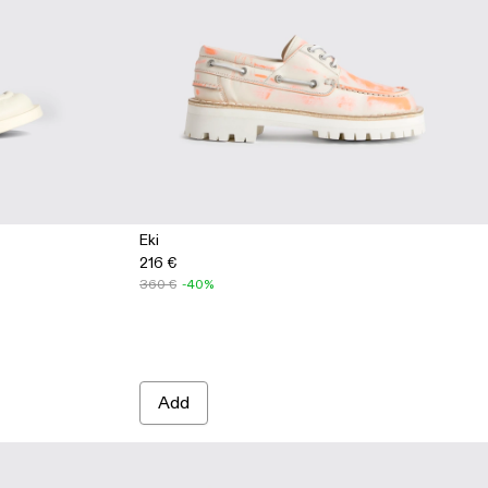
Eki
216 €
hite
003
360 €
-40%
Add