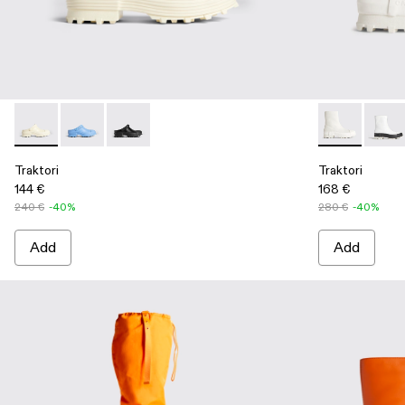
Traktori - K100877-003 - White
Traktori - K100877-002 - Blue
Traktori - K100877-001 - Black
Traktori - K3
Trakto
Traktori
Traktori
144 €
168 €
240 €
-40%
280 €
-40%
Add
Add