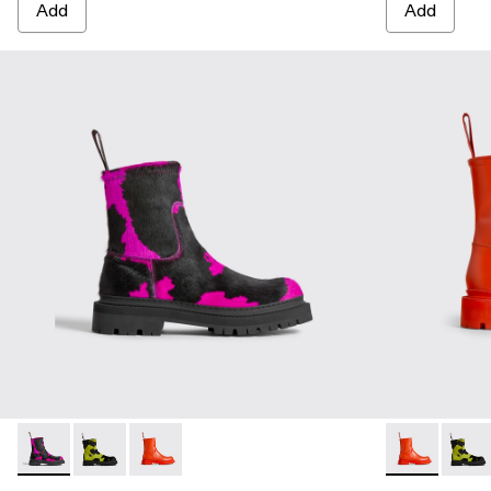
Add
Add
Eki - K300416-003 - Multicolor
Eki - K300416-009
Eki - K300416-005 - Red
Eki - K30041
Eki -