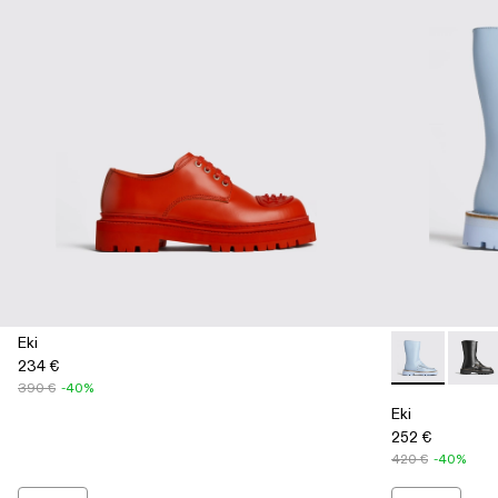
Eki
234 €
Eki - K300391
Eki -
390 €
-40%
Eki
252 €
420 €
-40%