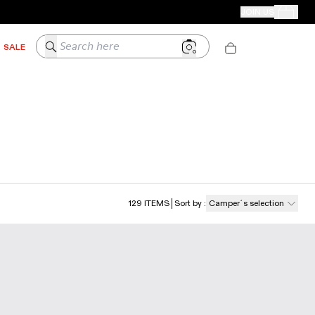
CAMPER STORES
JOIN US
Your Order
Search here
SALE
129
ITEMS
Sort by
:
Camper´s selection