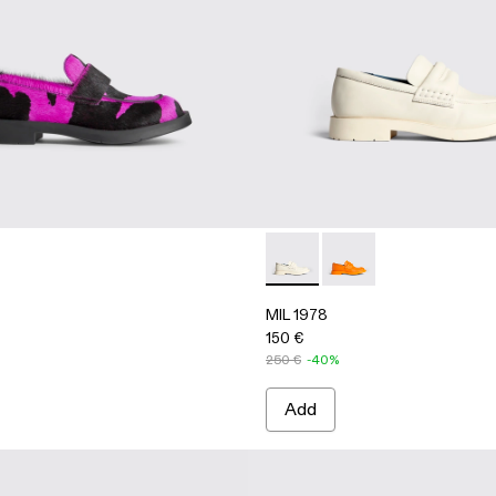
MIL 1978 - K100862-002 - W
MIL 1978 - K100862-
MIL 1978
150 €
250 €
-40%
Add