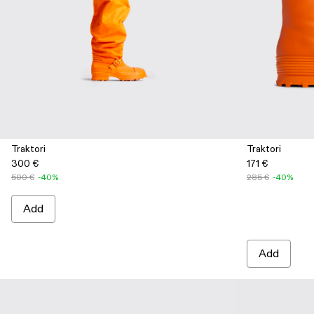
Traktori
Traktori
300 €
171 €
500 €
-40%
285 €
-40%
Add
Add