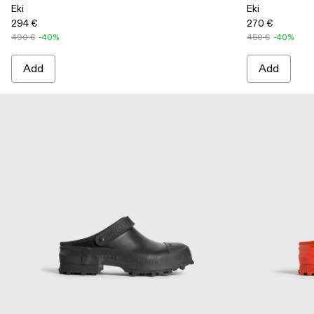
Eki
Eki
294 €
270 €
490 €
-40%
450 €
-40%
Add
Add