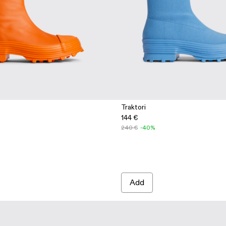
Traktori
144 €
240 €
-40%
Add