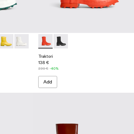
te
1
0337-020
i - K300337-015
Traktori - K300337-005
Traktori - K300337-003 - White
Traktori - K300428-002 - Red
Traktori - K300428-001
Traktori
138 €
230 €
-40%
Add