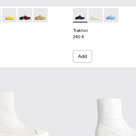
00767-006 - Red
ri - K100767-005 - Black
Traktori - K100767-004 - Yellow
Traktori - K100767-002
Traktori - K100767-001
Traktori - K100877-001 - Blac
Traktori - K100877-00
Traktori - K10
Traktori
240 €
Add