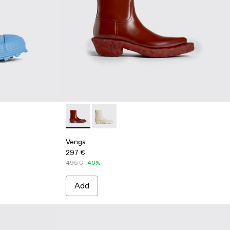
Venga - K300447-002 - Burgundy
Venga - K300447-003 - White
Venga
297 €
495 €
-40%
Add