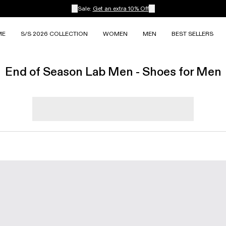
Sale:
Get an extra 10% Off
ME
S/S 2026 COLLECTION
WOMEN
MEN
BEST SELLERS
End of Season Lab Men - Shoes for Men