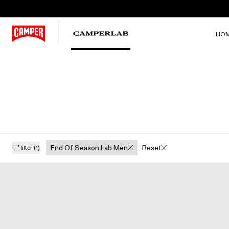
HO
End Of Season Lab Men
Reset
filter
(1)