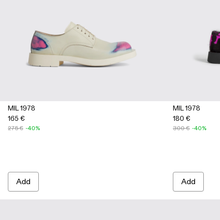
MIL 1978
MIL 1978
165 €
180 €
275 €
-40%
300 €
-40%
Add
Add