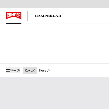
Roku
Reset
filter
(1)