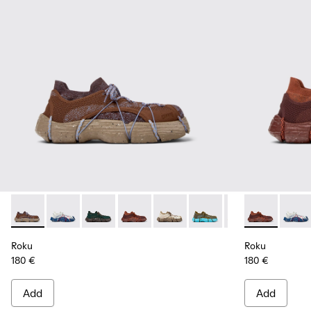
Roku - K100953-009 - Brown/Blue Sneaker for Men
Roku - K100953-014 - Multicolor Textile Sneakers for
Roku - K100953-012 - Green Sneaker for Men
Roku - K100953-010 - Burgundy Sneak
Roku - K100953-008 - White, b
Roku - K100953-007 - Gr
Roku - K100953-0
Roku - K1009
Roku - K1
Roku -
Ro
Roku
Roku
180 €
180 €
Add
Add