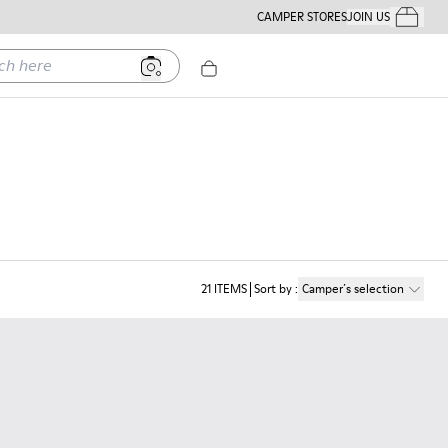
CAMPER STORES
JOIN US
Your Order
ere
21
ITEMS
Sort by
:
Camper´s selection