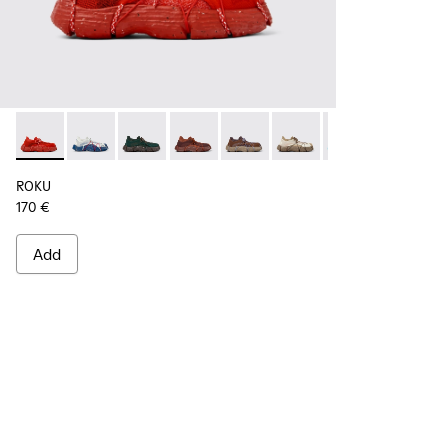
ROKU - K100953-002 - Red Sneaker for Men
ROKU - K100953-014 - Multicolor Textile Sneakers fo
ROKU - K100953-012 - Green Sneaker for Men
ROKU - K100953-010 - Burgundy Sneak
ROKU - K100953-009 - Brown/B
ROKU - K100953-008 - W
ROKU - K100953-0
ROKU - K1
ROK
ROKU
170 €
Add