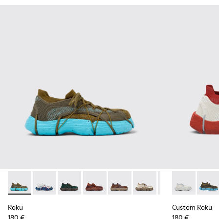
Roku - K100953-007 - Green, blue Sneaker for Men
Roku - K100953-014 - Multicolor Textile Sneakers for
Roku - K100953-012 - Green Sneaker for Men
Roku - K100953-010 - Burgundy Sneak
Roku - K100953-009 - Brown/B
Roku - K100953-008 - W
Roku - K100953-0
Custom Roku 
Roku - K1
Custo
Ro
Roku
Custom Roku
180 €
180 €