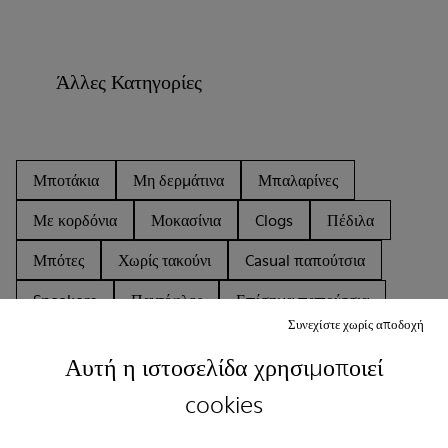
Άλλες Κατηγορίες
Μποτάκια
Μη δερμάτινα
Μπαλαρίνες
Με κορδόνια
Μοκασίνια
Clogs
Πέδιλα
Μπότες
Χωρίς τακούνι
Casual παπούτσια
Sneakers
Παντόφλες
Επίσημα παπούτσια
Συνεχίστε χωρίς αποδοχή
Πλατφόρμες
Τακούνια
Αυτή η ιστοσελίδα χρησιμοποιεί
cookies