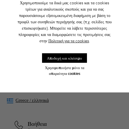
Χρησιμοποιούμε τα δικά μας cookies και τα cookies
τρίτων για αναλυτικούς σκοπούς και για να σας
παρουσιάσουμε εξατομικευμένη διαφήμιση με βάση το
CAMPER
ΑΝΔΡΙΚΑ ΠΑΠΟΎΤΣΙΑ
SLS ΓΙΑ ΑΝΔΡΙΚΑ
προφίλ των συνηθειών περιήγησής σας (π.χ. σελίδες που
επισκεφτήκατε). Μπορείτε να λάβετε περισσότερες
πληροφορίες και να διαμορφώσετε τις προτιμήσεις σας
στην
Πολιτική για τα cookies
.
Family & Friends: Get 50% Off
Σωστά. Ως μέρος της κοινότητάς μας, θα απολαμβάνετε αποκλειστικά
προνόμια όπως εκπτώσεις, έγκαιρη πρόσβαση, προσκλήσεις σε
Αποδοχή και κλείσιμο
εκδηλώσεις και πολλά, πολλά άλλα.
Χρησιμοποιήστε μόνο τα
Γίνετε μέλος
απαραίτητα cookies
Greece
/
ελληνικά
Βοήθεια