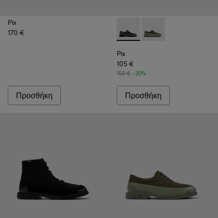
Pix
170 €
Pix - K100360-032 - Μαύρα δ
Pix - K100360-052 - 
Pix
105 €
150 €
-30%
Προσθήκη
Προσθήκη