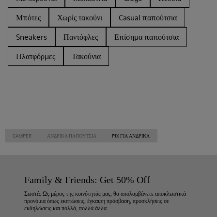
Μπότες
Χωρίς τακούνι
Casual παπούτσια
Sneakers
Παντόφλες
Επίσημα παπούτσια
Πλατφόρμες
Τακούνια
CAMPER
ΑΝΔΡΙΚΑ ΠΑΠΟΎΤΣΙΑ
PIX ΓΙΑ ΑΝΔΡΙΚΑ
Family & Friends: Get 50% Off
Σωστά. Ως μέρος της κοινότητάς μας, θα απολαμβάνετε αποκλειστικά
προνόμια όπως εκπτώσεις, έγκαιρη πρόσβαση, προσκλήσεις σε
εκδηλώσεις και πολλά, πολλά άλλα.