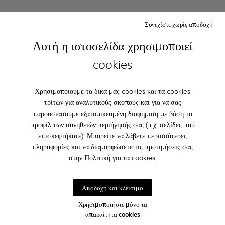
Συνεχίστε χωρίς αποδοχή
Αυτή η ιστοσελίδα χρησιμοποιεί
cookies
Χρησιμοποιούμε τα δικά μας cookies και τα cookies
τρίτων για αναλυτικούς σκοπούς και για να σας
παρουσιάσουμε εξατομικευμένη διαφήμιση με βάση το
προφίλ των συνηθειών περιήγησής σας (π.χ. σελίδες που
Drift Trail - K101077-004 - Πράσινα sneakers από Cordura και
Drift Trail - K101077-003 - Γκρι αθλητικά παπούτσια 
Drift Trail - K101077-002 - Πολύχρωμα καθημε
Drift Trail - K101077-001 - Πολύχρωμ
Drift Trail - K101084-006 - 
Drift Trail - K101084
Drift Trail - 
Drift T
επισκεφτήκατε). Μπορείτε να λάβετε περισσότερες
Drift Trail
Drift Trail
πληροφορίες και να διαμορφώσετε τις προτιμήσεις σας
210 €
175 €
στην
Πολιτική για τα cookies
.
Προσθήκη
Προσθήκη
Αποδοχή και κλείσιμο
Χρησιμοποιήστε μόνο τα
απαραίτητα cookies