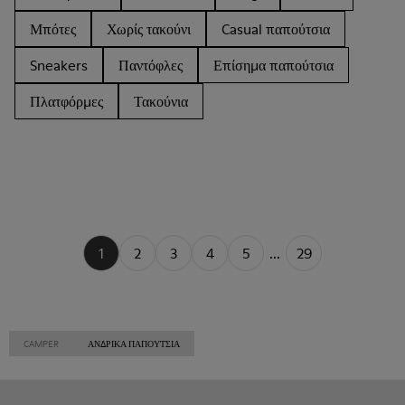
Μπότες
Χωρίς τακούνι
Casual παπούτσια
Sneakers
Παντόφλες
Επίσημα παπούτσια
Πλατφόρμες
Τακούνια
1
2
3
4
5
...
29
CAMPER
ΑΝΔΡΙΚΑ ΠΑΠΟΎΤΣΙΑ