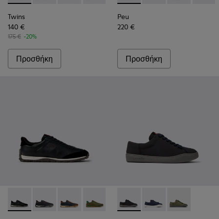
Twins
Peu
140 €
220 €
175 €
-20%
Προσθήκη
Προσθήκη
Drift Walk - K101097-002 - Γκρι καθημερινά παπούτσια από α
Drift Walk - K101097-009 - Sneakers από δέρμα και ν
Drift Walk - K101097-008
Drift Walk - K101097-007 - Πράσινα αθ
Drift Walk - K101097-006
Peu Touring - K100881-001 -
Drift Walk - K101097-00
Peu Touring - K10088
Drift Walk - K10
Peu Touring - 