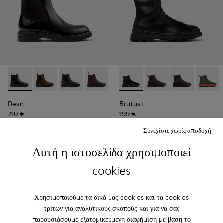
Dean - K300492-001 - Μαύρα Δερμάτινα Μποτάκια Για άντρες
Dean - K300492-007
Dean - K300492-005
Dean - K300492-004
Brutus+ - K300533-001 - Μαύ
Brutus+ - K300533-01
Brutus+ - K30
Brutus
Dean
Brutus+
210 €
199 €
Συνεχίστε χωρίς αποδοχή
Προσθήκη
Προσθήκη
Αυτή η ιστοσελίδα χρησιμοποιεί
cookies
Χρησιμοποιούμε τα δικά μας cookies και τα cookies
τρίτων για αναλυτικούς σκοπούς και για να σας
παρουσιάσουμε εξατομικευμένη διαφήμιση με βάση το