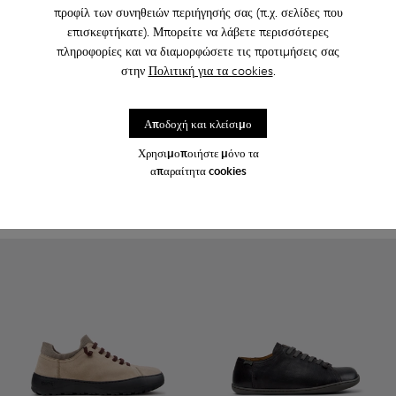
προφίλ των συνηθειών περιήγησής σας (π.χ. σελίδες που
επισκεφτήκατε). Μπορείτε να λάβετε περισσότερες
πληροφορίες και να διαμορφώσετε τις προτιμήσεις σας
στην
Πολιτική για τα cookies
.
Lluc Sandal - K101091-004 - Πράσινα συνθετικά πέδιλα για άν
Lluc Sandal - K101091-005
Lluc Sandal - K101091-003
Lluc Sandal - K101091-002
Lluc Sandal - K101091-001
Pix Berlin - K300524-001 - 
Pix Berlin - K300524
Αποδοχή και κλείσιμο
Lluc Sandal
Pix Berlin
Χρησιμοποιήστε μόνο τα
135 €
230 €
απαραίτητα cookies
Προσθήκη
Προσθήκη