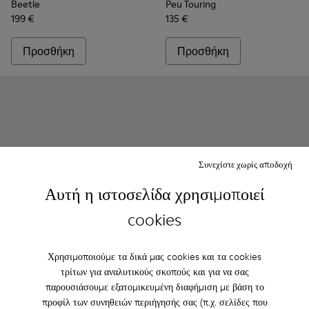
Beetle
Peu Touring
199 €
135 €
Προσθήκη
Προσθήκη
Συνεχίστε χωρίς αποδοχή
Αυτή η ιστοσελίδα χρησιμοποιεί
cookies
Drift Walk - K101097-006 - Καφέ sneakers από δέρμα και nub
Drift Walk - K101097-009
Drift Walk - K101097-008 - Μπλε αθλητικά πα
Drift Walk - K101097-007
Drift Walk - K101097-005
Runner - K101052-014 - Καφέ
Drift Walk - K101097-00
Runner - K101052-015
Drift Walk - K10
Runner - K101
Runner 
Χρησιμοποιούμε τα δικά μας cookies και τα cookies
τρίτων για αναλυτικούς σκοπούς και για να σας
Drift Walk
Runner
παρουσιάσουμε εξατομικευμένη διαφήμιση με βάση το
150 €
120 €
προφίλ των συνηθειών περιήγησής σας (π.χ. σελίδες που