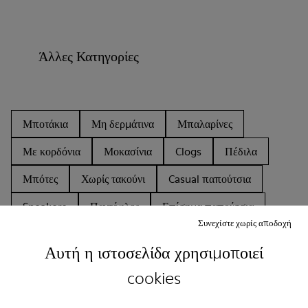
Άλλες Κατηγορίες
Μποτάκια
Μη δερμάτινα
Μπαλαρίνες
Με κορδόνια
Μοκασίνια
Clogs
Πέδιλα
Μπότες
Χωρίς τακούνι
Casual παπούτσια
Sneakers
Παντόφλες
Επίσημα παπούτσια
Συνεχίστε χωρίς αποδοχή
Πλατφόρμες
Τακούνια
Αυτή η ιστοσελίδα χρησιμοποιεί
cookies