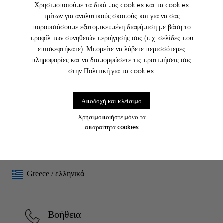
Χρησιμοποιούμε τα δικά μας cookies και τα cookies
τρίτων για αναλυτικούς σκοπούς και για να σας
παρουσιάσουμε εξατομικευμένη διαφήμιση με βάση το
CAMPER
ΑΝΔΡΙΚΑ ΠΑΠΟΎΤΣΙΑ
ΓΙΑ ΑΝΔΡΙΚΑ
προφίλ των συνηθειών περιήγησής σας (π.χ. σελίδες που
επισκεφτήκατε). Μπορείτε να λάβετε περισσότερες
πληροφορίες και να διαμορφώσετε τις προτιμήσεις σας
στην
Πολιτική για τα cookies
.
Family & Friends: Get 50% Off
Σωστά. Ως μέρος της κοινότητάς μας, θα απολαμβάνετε αποκλειστικά
προνόμια όπως εκπτώσεις, έγκαιρη πρόσβαση, προσκλήσεις σε
Αποδοχή και κλείσιμο
εκδηλώσεις και πολλά, πολλά άλλα.
Χρησιμοποιήστε μόνο τα
Γίνετε μέλος
απαραίτητα cookies
Greece
/
ελληνικά
Βοήθεια