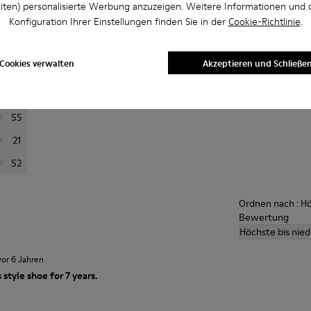
iten) personalisierte Werbung anzuzeigen. Weitere Informationen und 
u
Konfiguration Ihrer Einstellungen finden Sie in der
Cookie-Richtlinie
.
rtung aus, um Bewertungen zu filtern
Durchsch
Cookies verwalten
Akzeptieren und Schließe
397
A
84
55
21
52
Ordnen nach : Hö
Bewertung
Höchste bis nie
vor 6 Jahren
 style shoe for 7 years.