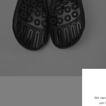
Wir ver
um I