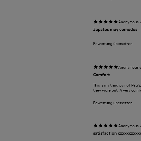
·
Anonymous
Zapatos muy cómodos
Bewertung übersetzen
·
Anonymous
Comfort
This is my third pair of Peu’
they wore out. A very comfor
Bewertung übersetzen
·
Anonymous
satisfaction xxxxxxxxx