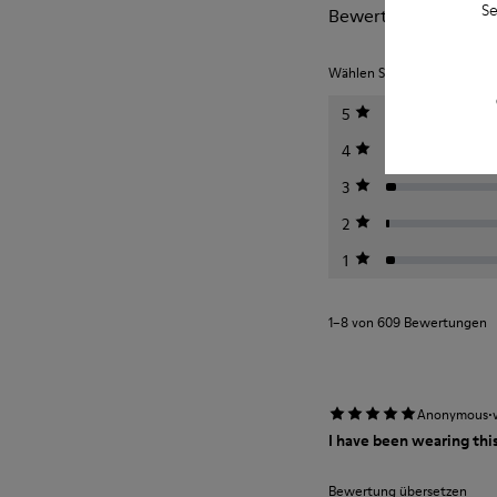
Se
Bewertungen von Pe
Wählen Sie unten eine Bewe
5
4
3
2
1
1–8 von 609 Bewertungen
·
Anonymous
I have been wearing this
Bewertung übersetzen