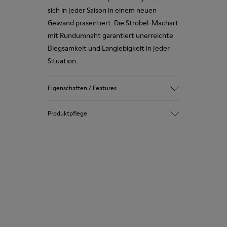
sich in jeder Saison in einem neuen
Gewand präsentiert. Die Strobel-Machart
mit Rundumnaht garantiert unerreichte
Biegsamkeit und Langlebigkeit in jeder
Situation.
Eigenschaften / Features
Obermaterial
Produktpflege
Rindsleder (Zertifikat der Leather
Working Group)
Farbe
Grau
Unsere Schuhe werden aus sorgfältig
Laufsohle/Eigenschaften
ausgewählten und hochwertigen
80% TPU / 20% recycling-TPU
Materialien hergestellt. Mit den richtigen
Innensohle
Schuhpflegeprodukten halten sie länger.
PU
Futter
Ausführliche Pflegehinweise finden Sie in
45% Textil (70% Bambusfaser, 30%
unserer
Schuhpflegeanleitung
.