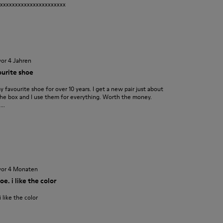
xxxxxxxxxxxxxxxxxxxxxxx
vor 4 Jahren
urite shoe
favourite shoe for over 10 years. I get a new pair just about
f the box and I use them for everything. Worth the money.
..
vor 4 Monaten
e. i like the color
 like the color