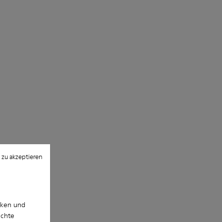
Recyceltes Polyester), 44% Rindsleder,
11% Schweinsleder
 zu akzeptieren
cken und
uchte