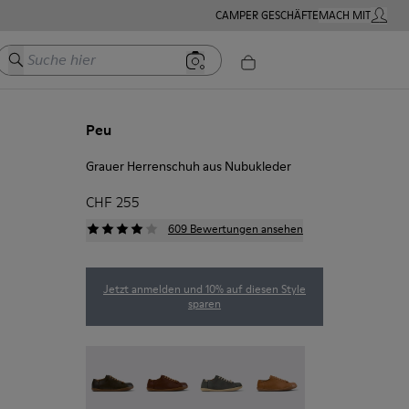
CAMPER GESCHÄFTE
MACH MIT
MEIN K
Suche hier
Peu
Grauer Herrenschuh aus Nubukleder
CHF 255
609 Bewertungen ansehen
Jetzt anmelden und 10% auf diesen Style
sparen
Peu - 17665-320
Peu - 17665-318
Peu - 17665-317
Peu - 17665-316