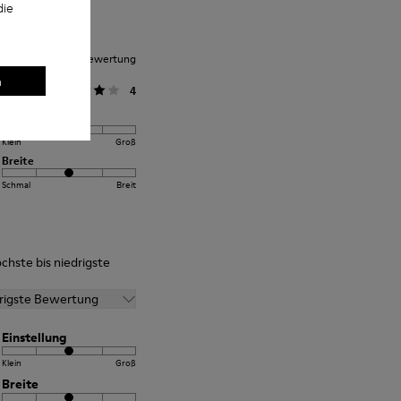
die
nittliche Kundenbewertung
n
llgemein
4
Einstellung
Klein
Groß
Breite
Schmal
Breit
chste bis niedrigste
drigste Bewertung
Einstellung
Klein
Groß
Breite