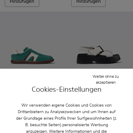
Hinzufügen
Hinzufügen
Weiter ohne zu
akzeptieren
Cookies-Einstellungen
Pelotas Soller - K201608-031 - Mehrfarbige Sneaker aus Nu
Pelotas Soller - K201608-041
Pelotas Soller - K201608-038
Pelotas Soller - K201608-037
Pelotas Soller - K201608-036
Tasha - K201860-005 - Weiß
Pelotas Soller - K20160
Tasha - K201860-006
Pelotas Soller -
Tasha - K2018
Pelotas So
Tasha 
Pel
Pelotas Soller
Tasha
Wir verwenden eigene Cookies und Cookies von
CHF 90
CHF 122
Drittanbietern zu Analysezwecken und um Ihnen auf
CHF 150
-40%
CHF 175
-30%
der Grundlage eines Profils Ihrer Surfgewohnheiten (z.
B. besuchte Seiten) personalisierte Werbung
Hinzufügen
Hinzufügen
anzuzeigen. Weitere Informationen und die