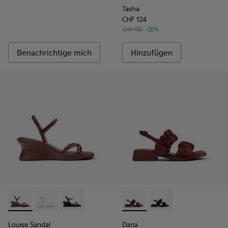
Tasha
CHF 124
CHF 155
-20%
Benachrichtige mich
Hinzufügen
Louise Sandal - K201916-002 - Burgunderrote Ledersandale
Louise Sandal - K201916-003
Louise Sandal - K201916-001
Dana - K201894-003 - Burgun
Dana - K201894-001
Louise Sandal
Dana