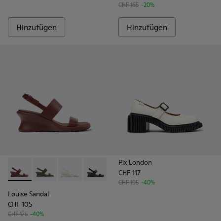
CHF 165
-20%
Hinzufügen
Hinzufügen
Pix London
CHF 117
Louise Sandal - K201915-003 - Burgunderrote Ledersandale
Louise Sandal - K201915-004
Louise Sandal - K201915-002 - Weiße Ledersa
Louise Sandal - K201915-001
CHF 195
-40%
Louise Sandal
CHF 105
CHF 175
-40%