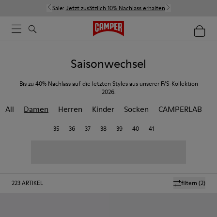
Sale:
Jetzt zusätzlich 10% Nachlass erhalten
Saisonwechsel
Bis zu 40% Nachlass auf die letzten Styles aus unserer F/S-Kollektion
2026.
All
Damen
Herren
Kinder
Socken
CAMPERLAB
35
36
37
38
39
40
41
223
ARTIKEL
filtern
(2)