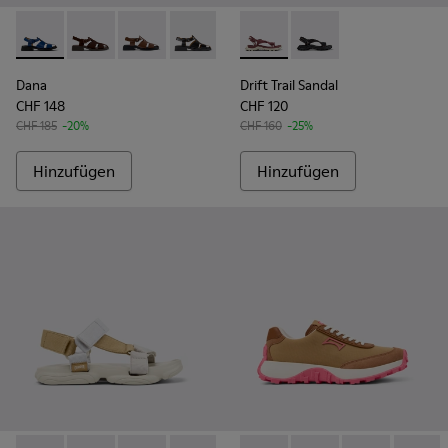
Dana - K201489-011 - Blaue Ledersandalen Für Damen.
Dana - K201489-012 - Braune Wildleder-Sandalen Fü
Dana - K201489-010 - Braune Ledersandalen 
Dana - K201489-001
Drift Trail Sandal - K201879
Drift Trail Sandal - K
Dana
Drift Trail Sandal
CHF 148
CHF 120
CHF 185
-20%
CHF 160
-25%
Hinzufügen
Hinzufügen