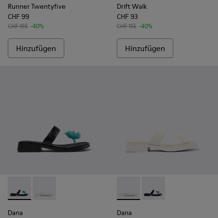
Runner Twentyfive
Drift Walk
CHF 99
CHF 93
CHF 165
-40%
CHF 155
-40%
Hinzufügen
Hinzufügen
Dana - K201892-001 - Schwarze Ledersandalen Für Damen.
Dana - K201892-003 - Weiße Ledersandalen Für Dam
Dana - K201892-003 - Weiße
Dana - K201892-001 -
Dana
Dana