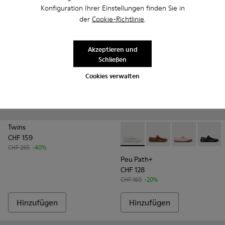
Konfiguration Ihrer Einstellungen finden Sie in
der
Cookie-Richtlinie
.
Akzeptieren und
Schließen
Cookies verwalten
Twins
CHF 159
Peu Path+ - K201921-001 - W
Peu Path+ - K201921-
Peu Path+ - K
Peu Pat
CHF 265
-40%
Peu Path+
CHF 128
CHF 160
-20%
Hinzufügen
Hinzufügen