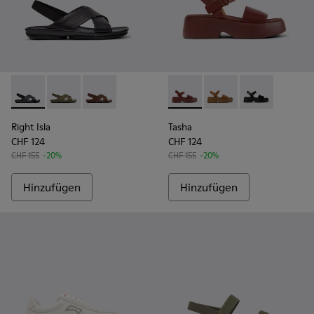
Right Isla - K201926-005 - Schwarze Ledersandalen Für Dam
Right Isla - K201926-004
Right Isla - K201926-002
Tasha - K201659-012 - Burgu
Tasha - K201659-011
Tasha - K2016
Right Isla
Tasha
CHF 124
CHF 124
CHF 155
-20%
CHF 155
-20%
Hinzufügen
Hinzufügen