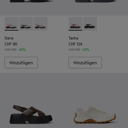
Dana - K201893-003 - Pinke Ledersandalen Für Damen.
Dana - K201893-002
Dana - K201893-001
Tasha - K201859-003 - Pinkf
Tasha - K201859-001
Dana
Tasha
CHF 90
CHF 124
CHF 150
-40%
CHF 155
-20%
Hinzufügen
Hinzufügen