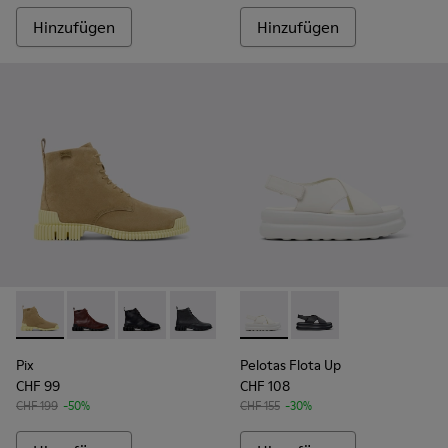
Hinzufügen
Hinzufügen
Pix - K400830-004 - Braune Veloursleder-Stiefeletten Für 
Pix - K400830-006
Pix - K400830-005
Pix - K400830-001
Pelotas Flota Up - K201931-
Pelotas Flota Up - K2
Pix
Pelotas Flota Up
CHF 99
CHF 108
CHF 199
-50%
CHF 155
-30%