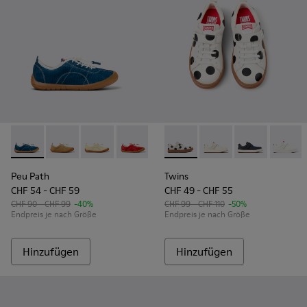
Peu Path - K800694-002 - Blaue Nubukleder-Sneaker für Ki
Peu Path - K800694-004 - Braune Sneaker aus Nubuk
Peu Path - K800694-003 - Gelbe Sneaker aus 
Peu Path - K800694-001 - Rote Nubuk-
Twins - K800247-031 - Weiße
Twins - K800247-030
Twins - K80024
Twins 
Peu Path
Twins
CHF 54 - CHF 59
CHF 49 - CHF 55
CHF 90 - CHF 99
-40%
CHF 99 - CHF 110
-50%
Endpreis je nach Größe
Endpreis je nach Größe
Hinzufügen
Hinzufügen