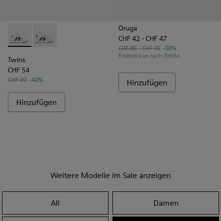
Oruga
CHF 42 - CHF 47
Twins - K800559-002 - Weißer Ledersneaker
Twins - K800559-001
CHF 85 - CHF 95
-50%
Endpreis je nach Größe
Twins
CHF 54
CHF 90
-40%
Hinzufügen
Hinzufügen
Weitere Modelle im Sale anzeigen
All
Damen