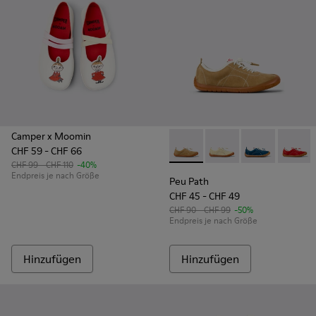
Camper x Moomin
CHF 59 - CHF 66
Peu Path - K800694-004 - Br
Peu Path - K800694-0
Peu Path - K8
Peu Pat
CHF 99 - CHF 110
-40%
Endpreis je nach Größe
Peu Path
CHF 45 - CHF 49
CHF 90 - CHF 99
-50%
Endpreis je nach Größe
Hinzufügen
Hinzufügen