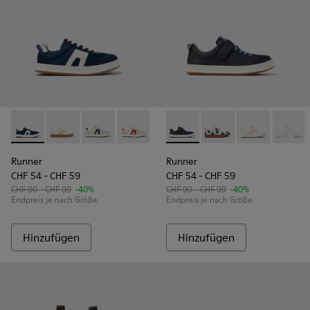
Runner - K800653-002 - Mehrfarbige Kindersneaker aus Tex
Runner - K800653-014
Runner - K800653-010 - Mehrfarbige Leder- u
Runner - K800653-008 - Mehrfarbige S
Runner - K800653-006
Runner - K800247-028 - Blau
Runner - K800653-003 - 
Runner - K800247-031
Runner - K800
Runner
Runner
Runner
CHF 54 - CHF 59
CHF 54 - CHF 59
CHF 90 - CHF 99
-40%
CHF 90 - CHF 99
-40%
Endpreis je nach Größe
Endpreis je nach Größe
Hinzufügen
Hinzufügen