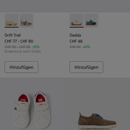
Drift Trail - K800695-001 - Halboffene Schuhe für Kinder au
Drift Trail - K800695-002
Dadda - K800607-008 - Mehrf
Dadda - K800607-00
Drift Trail
Dadda
CHF 77 - CHF 80
CHF 48
CHF 110 - CHF 115
-30%
CHF 80
-40%
Endpreis je nach Größe
Hinzufügen
Hinzufügen