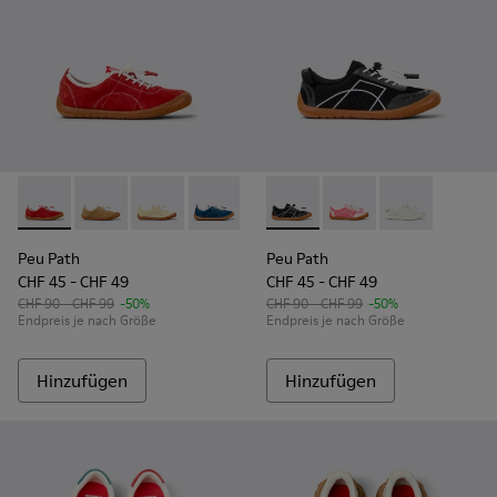
Peu Path - K800694-001 - Rote Nubuk-Sneaker für Kinder.
Peu Path - K800694-004 - Braune Sneaker aus Nubuk
Peu Path - K800694-003 - Gelbe Sneaker aus 
Peu Path - K800694-002 - Blaue Nubuk
Peu Path - K800691-002 - Sch
Peu Path - K800691-00
Peu Path - K80
Peu Path
Peu Path
CHF 45 - CHF 49
CHF 45 - CHF 49
CHF 90 - CHF 99
-50%
CHF 90 - CHF 99
-50%
Endpreis je nach Größe
Endpreis je nach Größe
Hinzufügen
Hinzufügen