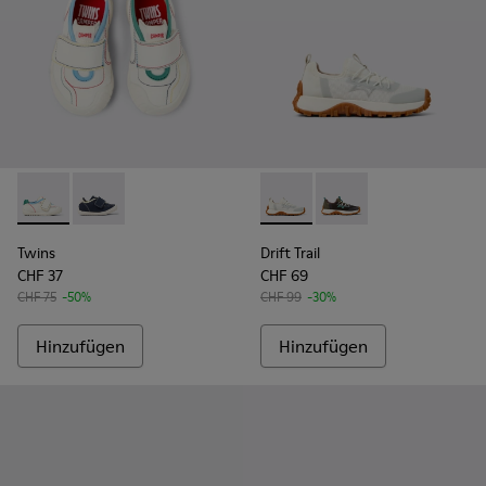
Twins - K800682-002 - Mehrfarbige Sneaker aus Textil und L
Twins - K800682-004 - Mehrfarbige Textil- und Leder
Drift Trail - K800684-001 - W
Drift Trail - K800684
Twins
Drift Trail
CHF 37
CHF 69
CHF 75
-50%
CHF 99
-30%
Hinzufügen
Hinzufügen