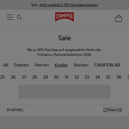
Sale:
Jetzt zusätzlich 10% Nachlass erhalten
Sale
Bis zu 40% Nachlass auf ausgewählte Styles der
Frühjahrs-/Sommerkollektion 2026.
All
Damen
Herren
Kinder
Socken
CAMPERLAB
25
26
27
28
29
30
31
32
33
34
35
36
81
ARTIKEL
filtern
(2)