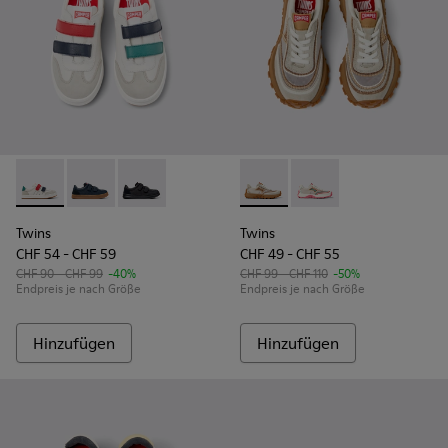
Twins - K800652-007 - Mehrfarbige Leder- und Nubuk-Sneak
Twins - K800652-003
Twins - K800652-001
Twins - K800685-002 - Beige 
Twins - K800685-001
Twins
Twins
CHF 54 - CHF 59
CHF 49 - CHF 55
CHF 90 - CHF 99
-40%
CHF 99 - CHF 110
-50%
Endpreis je nach Größe
Endpreis je nach Größe
Hinzufügen
Hinzufügen