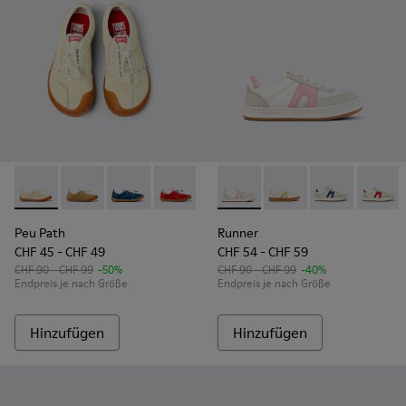
Peu Path - K800694-003 - Gelbe Sneaker aus Nubukleder für
Peu Path - K800694-004 - Braune Sneaker aus Nubuk
Peu Path - K800694-002 - Blaue Nubukleder-S
Peu Path - K800694-001 - Rote Nubuk-
Runner - K800653-003 - Mehr
Runner - K800653-01
Runner - K800
Runner 
Peu Path
Runner
CHF 45 - CHF 49
CHF 54 - CHF 59
CHF 90 - CHF 99
-50%
CHF 90 - CHF 99
-40%
Endpreis je nach Größe
Endpreis je nach Größe
Hinzufügen
Hinzufügen