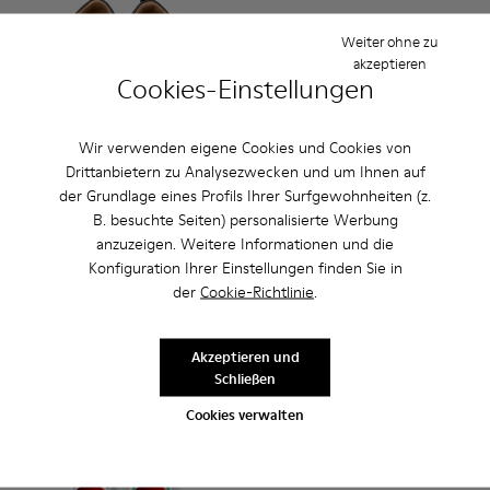
Weiter ohne zu
akzeptieren
Cookies-Einstellungen
Wir verwenden eigene Cookies und Cookies von
Drittanbietern zu Analysezwecken und um Ihnen auf
der Grundlage eines Profils Ihrer Surfgewohnheiten (z.
Twins - K800405-056 - Mehrfarbige Kindersneaker aus Lede
Twins - K800405-064
Twins - K800405-063
Twins - K800405-060
Twins - K800405-059
Runner - K800604-003 - Gra
Twins - K800405-057
Runner - K800604-002
Twins - K800405
Twins - K
Twi
B. besuchte Seiten) personalisierte Werbung
anzuzeigen. Weitere Informationen und die
Twins
Runner
Konfiguration Ihrer Einstellungen finden Sie in
CHF 56
CHF 51 - CHF 59
der
Cookie-Richtlinie
.
CHF 80
-30%
CHF 85 - CHF 99
-40%
Endpreis je nach Größe
Akzeptieren und
Hinzufügen
Hinzufügen
Schließen
Cookies verwalten