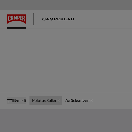
Pelotas Soller
Zurücksetzen
filtern
(1)