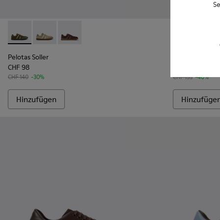
Se
Pelotas Soller - K101056-006 - Grüne Sneaker aus Textil und
Pelotas Soller - K101056-005 - Braune Sneaker aus Te
Pelotas Soller - K101056-002 - Mehrfarbiger 
Pelotas Solle
Pelota
Pelotas Soller
Pelotas Soller
CHF 98
CHF 93
CHF 140
-30%
CHF 155
-40%
Hinzufügen
Hinzufüge