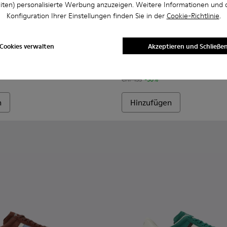
iten) personalisierte Werbung anzuzeigen. Weitere Informationen und 
Konfiguration Ihrer Einstellungen finden Sie in der
Cookie-Richtlinie
.
 Nubuk für Herren.
xtil und Nubukleder für Herren.
Herrensneaker aus Textil und Nubukleder.
r - K100974-015 - Blaue Nubukleder-Sneaker für Herren.
s Soller - K100974-019 - Braune Ledersneaker für Herren.
Pelotas Soller - K100974-018 - Braune Sneaker aus Nubuk und
Pelotas Soller - K100974-017 - Graue Sneaker aus Nubu
Pelotas Soller - K100974-013 - Grauer Herrens
Pelotas Soller - K100974-002 - Brauner
Pelotas Soller - K100974-001 - W
Pelotas Soller - K100974-017
Pelotas Soller - K100
Pelotas Soller
Pelotas
Cookies verwalten
Akzeptieren und Schließe
Pelotas Soller
CHF 108
CHF 155
-30%
n
Hinzufügen