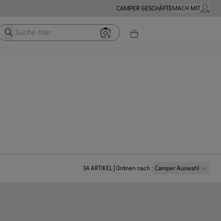
CAMPER GESCHÄFTE
MACH MIT
MEIN K
Suche hier
34
ARTIKEL
Ordnen nach
:
Camper Auswahl