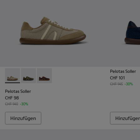
Pelotas Soller
CHF 101
Pelotas Soller - K101056-005 - Braune Sneaker aus Textil un
Pelotas Soller - K101056-006 - Grüne Sneaker aus Tex
Pelotas Soller - K101056-002 - Mehrfarbiger 
CHF 145
-30%
Pelotas Soller
CHF 98
CHF 140
-30%
Hinzufügen
Hinzufüge