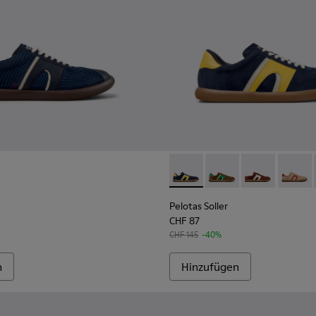
d Nubukleder für Herren.
til und Nubuk für Herren.
Herrensneaker aus Textil und Nubukleder.
Pelotas Soller - K100937-02
Pelotas Soller - K100
Pelotas Soller
Pelotas
Pelotas Soller
CHF 87
CHF 145
-40%
n
Hinzufügen