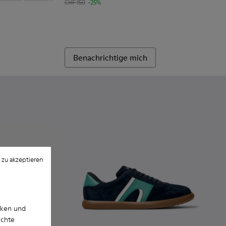
CHF 150
-25%
Benachrichtige mich
 zu akzeptieren
cken und
uchte