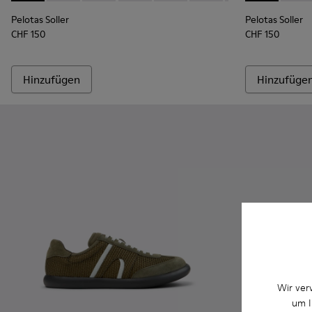
Pelotas Soller
Pelotas Soller
CHF 150
CHF 150
Hinzufügen
Hinzufüge
Wir ver
um I