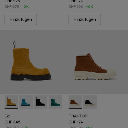
CHF 225
CHF 174
CHF 375
-40%
CHF 290
-40%
Hinzufügen
Hinzufügen
Eki - A700001-004 - Dunkelgelber Stiefel aus langem Kalbsfel
Eki - A700001-005
Eki - A700001-003
Eki - A700001-002
Eki - A700001-001
TRAKTORI - A700024-002 - T
TRAKTORI - A70002
Eki
TRAKTORI
CHF 345
CHF 174
CHF 575
-40%
CHF 290
-40%