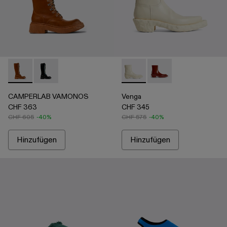
CAMPERLAB VAMONOS - A700025-002 - Brauner Langschaft
CAMPERLAB VAMONOS - A700025-001
Venga - K300447-003 - Whit
Venga - K300447-00
CAMPERLAB VAMONOS
Venga
CHF 363
CHF 345
CHF 605
-40%
CHF 575
-40%
Hinzufügen
Hinzufügen