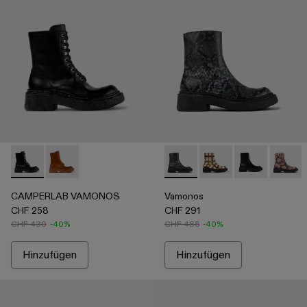
CAMPERLAB VAMONOS - A700026-001 - Schwarzer Halbsti
CAMPERLAB VAMONOS - A700026-002
Vamonos - A700012-012 - Gra
Vamonos - A700012-017
Vamonos - A7
Vamono
CAMPERLAB VAMONOS
Vamonos
CHF 258
CHF 291
CHF 430
-40%
CHF 485
-40%
Hinzufügen
Hinzufügen