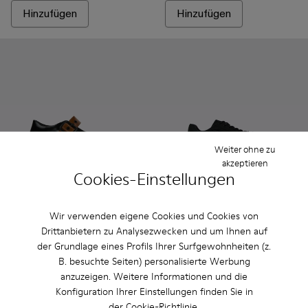
Hinzufügen
Hinzufügen
Weiter ohne zu
akzeptieren
Cookies-Einstellungen
Wir verwenden eigene Cookies und Cookies von
TRAKTORI - A500022-008 - Spangenclog in Schwarz, Weiß 
TRAKTORI - A500022-005
TRAKTORI - A500022-002
TRAKTORI - A500022-001 - Schwarze
CARAMBA - A500051-001 - 
CARAMBA - A50005
Drittanbietern zu Analysezwecken und um Ihnen auf
der Grundlage eines Profils Ihrer Surfgewohnheiten (z.
TRAKTORI
CARAMBA
B. besuchte Seiten) personalisierte Werbung
CHF 174
CHF 189
CHF 290
-40%
anzuzeigen. Weitere Informationen und die
CHF 315
-40%
Konfiguration Ihrer Einstellungen finden Sie in
Hinzufügen
Hinzufügen
der
Cookie-Richtlinie
.