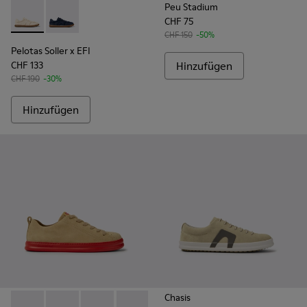
Peu Stadium
CHF 75
Pelotas Soller x EFI - K101033-001 - Beige Sneaker aus Bio-
Pelotas Soller x EFI - K101033-002
CHF 150
-50%
Pelotas Soller x EFI
CHF 133
Hinzufügen
CHF 190
-30%
Hinzufügen
Chasis