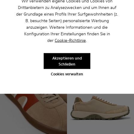
Konstruktionen, gepolsterten OrthoLite®-Fußbetten
Wir verwenden eigene Cookies und Cookies von
Drittanbietern zu Analysezwecken und um Ihnen auf
und flexiblen Sohlen, die Schritt halten. Und das Beste:
der Grundlage eines Profils Ihrer Surfgewohnheiten (z.
Sie sehen neu aus der Box genauso gut aus wie
B. besuchte Seiten) personalisierte Werbung
eingetragen. Beige zeigt sich in einigen der
anzuzeigen. Weitere Informationen und die
vielseitigsten Modelle – dezent genug für den Alltag,
Konfiguration Ihrer Einstellungen finden Sie in
markant genug für alles andere.
der
Cookie-Richtlinie
.
Akzeptieren und
Schließen
Cookies verwalten