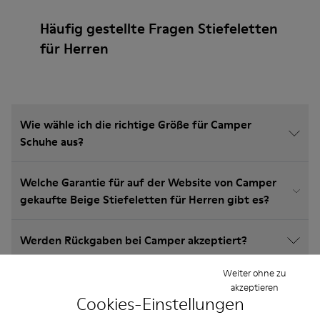
Häufig gestellte Fragen Stiefeletten
für Herren
Wie wähle ich die richtige Größe für Camper
Schuhe aus?
Welche Garantie für auf der Website von Camper
gekaufte Beige Stiefeletten für Herren gibt es?
Werden Rückgaben bei Camper akzeptiert?
Weiter ohne zu
Wie viel kostet der Versand für Camper Beige
akzeptieren
Stiefeletten für Herren?
Cookies-Einstellungen