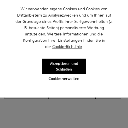
Wir verwenden eigene Cookies und Cookies von
Drittanbietern zu Analysezwecken und um Ihnen auf
der Grundlage eines Profils Ihrer Surfgewohnheiten (z.
B. besuchte Seiten) personalisierte Werbung
Andere Kategorien
anzuzeigen. Weitere Informationen und die
Konfiguration Ihrer Einstellungen finden Sie in
der
Cookie-Richtlinie
.
Lederfreie-Schuhe
Ballerinas
Schnürschuhe
Akzeptieren und
Schließen
Mokassins
Clogs
Sandalen
Stiefel
Cookies verwalten
Lässige Schuhe
Sneaker
Slipper
Elegante Schuhe
Plateau/Keilabsatz
Absätze