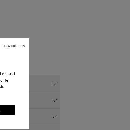
 zu akzeptieren
cken und
uchte
die
ibt es?
n