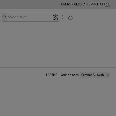
CAMPER GESCHÄFTE
MACH MIT
MEIN K
Suche hier
1
ARTIKEL
Ordnen nach
:
Camper Auswahl