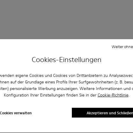
Weiter ohne
ragen Ballerinas für herren
Cookies-Einstellungen
wenden eigene Cookies und Cookies von Drittanbietern zu Analysezwe
hnen auf der Grundlage eines Profils Ihrer Surfgewohnheiten (z. B. bes
e Größe für Camper Schuhe aus?
iten) personalisierte Werbung anzuzeigen. Weitere Informationen und 
Konfiguration Ihrer Einstellungen finden Sie in der
Cookie-Richtlinie
.
r Website von Camper gekaufte Beige Ballerinas für Herren g
Cookies verwalten
Akzeptieren und Schließe
per akzeptiert?