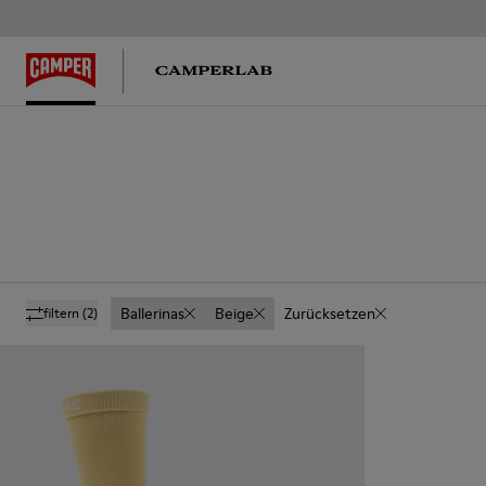
Ballerinas
Beige
Zurücksetzen
filtern
(2)