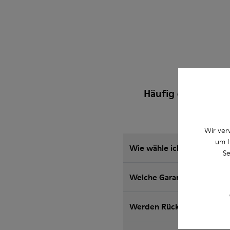
Häufig gestellte F
Wir ver
um I
Wie wähle ich die richtig
Se
Welche Garantie für auf de
Werden Rückgaben bei Cam