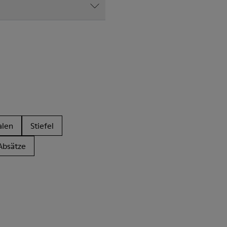
alen
Stiefel
Absätze