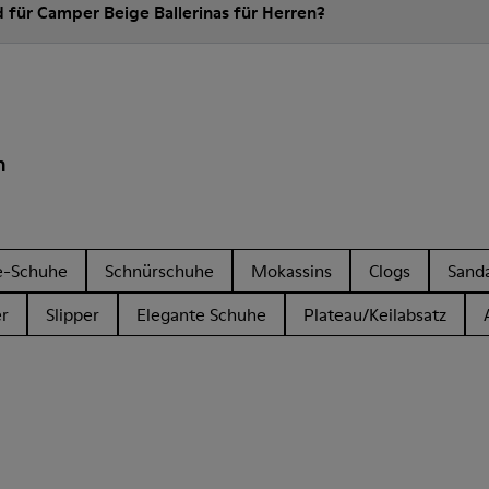
d für Camper Beige Ballerinas für Herren?
n
e-Schuhe
Schnürschuhe
Mokassins
Clogs
Sand
r
Slipper
Elegante Schuhe
Plateau/Keilabsatz