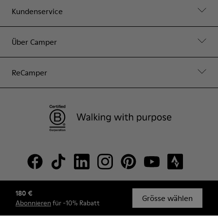
Kundenservice
Über Camper
ReCamper
180 €
© Camper, 2026
Grösse wählen
Abonnieren
für -10% Rabatt