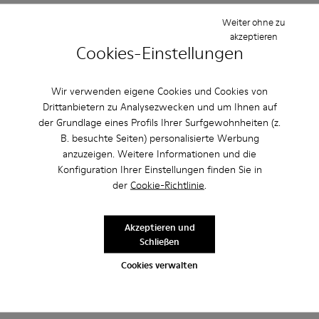
Einstellung
Weiter ohne zu
akzeptieren
Klein
Groß
Cookies-Einstellungen
Breite
Schmal
Breit
Wir verwenden eigene Cookies und Cookies von
Drittanbietern zu Analysezwecken und um Ihnen auf
·
Anonymous
vor 3 Jahren
der Grundlage eines Profils Ihrer Surfgewohnheiten (z.
Excelente
B. besuchte Seiten) personalisierte Werbung
anzuzeigen. Weitere Informationen und die
Muy comodo excelente compra me gusto
Konfiguration Ihrer Einstellungen finden Sie in
Bewertung übersetzen
der
Cookie-Richtlinie
.
Akzeptieren und
Einstellung
Schließen
Klein
Groß
Cookies verwalten
Breite
Schmal
Breit