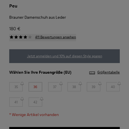
Peu
Brauner Damenschuh aus Leder
180 €
411 Bewertungen ansehen
Jetzt anmelden und 10% auf diesen Style sparen
Wählen Sie Ihre
Frauengröße
(EU)
Größentabelle
35
36
37
38
39
40
41
42
*
Wenige Artikel vorhanden