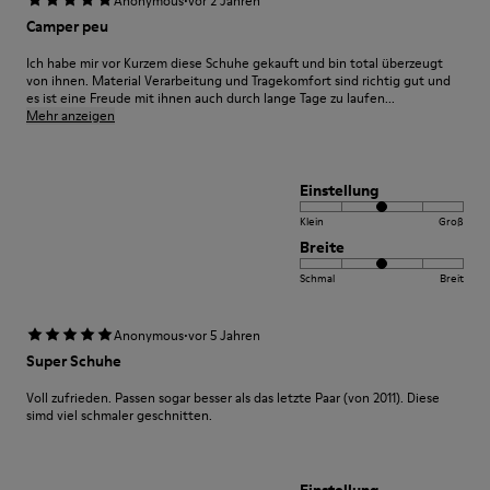
·
Anonymous
vor 2 Jahren
Camper peu
Ich habe mir vor Kurzem diese Schuhe gekauft und bin total überzeugt
von ihnen. Material Verarbeitung und Tragekomfort sind richtig gut und
es ist eine Freude mit ihnen auch durch lange Tage zu laufen...
Mehr anzeigen
Einstellung
Klein
Groß
Breite
Schmal
Breit
·
Anonymous
vor 5 Jahren
Super Schuhe
Voll zufrieden. Passen sogar besser als das letzte Paar (von 2011). Diese
simd viel schmaler geschnitten.