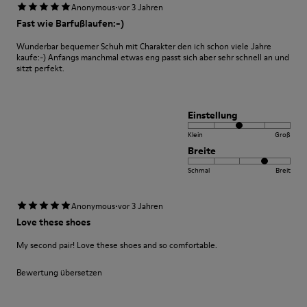
·
Anonymous
vor 3 Jahren
Fast wie Barfußlaufen:-)
Wunderbar bequemer Schuh mit Charakter den ich schon viele Jahre
kaufe:-) Anfangs manchmal etwas eng passt sich aber sehr schnell an und
sitzt perfekt.
Einstellung
Klein
Groß
Breite
Schmal
Breit
·
Anonymous
vor 3 Jahren
Love these shoes
My second pair! Love these shoes and so comfortable.
Bewertung übersetzen