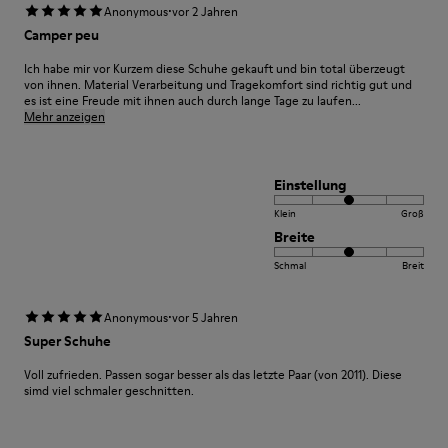
·
Anonymous
vor 2 Jahren
Camper peu
Ich habe mir vor Kurzem diese Schuhe gekauft und bin total überzeugt
von ihnen. Material Verarbeitung und Tragekomfort sind richtig gut und
es ist eine Freude mit ihnen auch durch lange Tage zu laufen...
Mehr anzeigen
Einstellung
Klein
Groß
Breite
Schmal
Breit
·
Anonymous
vor 5 Jahren
Super Schuhe
Voll zufrieden. Passen sogar besser als das letzte Paar (von 2011). Diese
simd viel schmaler geschnitten.