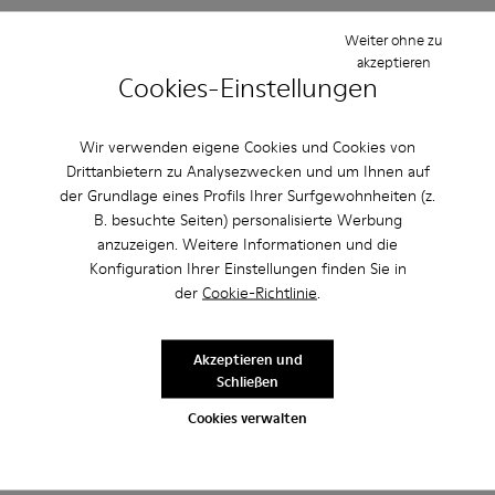
Weiter ohne zu
Einstellung
akzeptieren
Klein
Groß
Cookies-Einstellungen
Breite
Schmal
Breit
Wir verwenden eigene Cookies und Cookies von
Drittanbietern zu Analysezwecken und um Ihnen auf
·
Anonymous
vor 3 Jahren
der Grundlage eines Profils Ihrer Surfgewohnheiten (z.
Excelente
B. besuchte Seiten) personalisierte Werbung
anzuzeigen. Weitere Informationen und die
Muy comodo excelente compra me gusto
Konfiguration Ihrer Einstellungen finden Sie in
der
Cookie-Richtlinie
.
Bewertung übersetzen
Akzeptieren und
Einstellung
Schließen
Klein
Groß
Cookies verwalten
Breite
Schmal
Breit