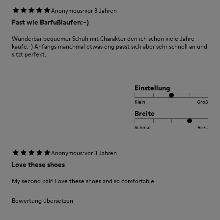
·
Anonymous
vor 3 Jahren
Fast wie Barfußlaufen:-)
Wunderbar bequemer Schuh mit Charakter den ich schon viele Jahre
kaufe:-) Anfangs manchmal etwas eng passt sich aber sehr schnell an und
sitzt perfekt.
Einstellung
Klein
Groß
Breite
Schmal
Breit
·
Anonymous
vor 3 Jahren
Love these shoes
My second pair! Love these shoes and so comfortable.
Bewertung übersetzen