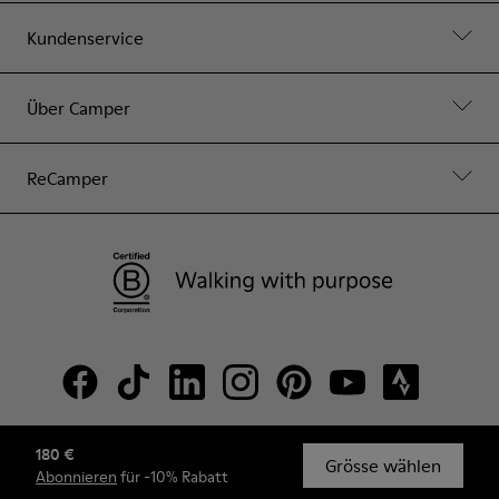
Kundenservice
Über Camper
ReCamper
180 €
© Camper, 2026
Grösse wählen
Abonnieren
für -10% Rabatt