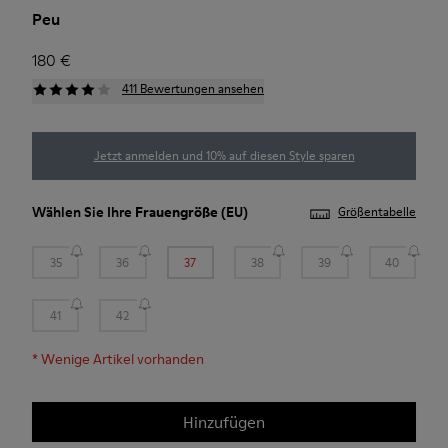
Peu
180 €
411 Bewertungen ansehen
Jetzt anmelden und 10% auf diesen Style sparen
Wählen Sie Ihre
Frauengröße
(EU)
Größentabelle
35
36
37
38
39
40
41
42
*
Wenige Artikel vorhanden
Hinzufügen