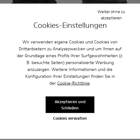
Weiter ohne zu
akzeptieren
Cookies-Einstellungen
Brutus+ - K400816-001 - Schwarze Lederstiefeletten für D
Brutus+ - K400816-011
Brutus+ - K400816-006
Brutus+ - K400816-005
Brutus+ - K400816-004
Pix - K201851-001 - Schwarz
Brutus+ - K400816-003
Pix - K201851-011
Brutus+ - K4008
Pix - K201851-
Pix - K
Wir verwenden eigene Cookies und Cookies von
Brutus+
Pix
Drittanbietern zu Analysezwecken und um Ihnen auf
199 €
150 €
der Grundlage eines Profils Ihrer Surfgewohnheiten (z.
B. besuchte Seiten) personalisierte Werbung
Hinzufügen
Hinzufügen
anzuzeigen. Weitere Informationen und die
Konfiguration Ihrer Einstellungen finden Sie in
der
Cookie-Richtlinie
.
Akzeptieren und
Schließen
Cookies verwalten