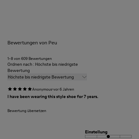
Laufsohle: TPU
Unsere Schuhe werden aus sorgfältig ausgewählten und
Aus recycelten, abriebfesten und langlebigen Materialien.
hochwertigen Materialien hergestellt. Mit den richtigen
Futter: 55 % Textil (60% Nylon - 40% PU) 45 % Polyester
Schuhpflegeprodukten halten sie länger.
Ausführliche Pflegehinweise finden Sie in unserer
Bewertungen von Peu
Schuhpflegeanleitung
.
1–8 von 609 Bewertungen
Ordnen nach : Höchste bis niedrigste
Bewertung
Höchste bis niedrigste Bewertung
·
Anonymous
vor 6 Jahren
I have been wearing this style shoe for 7 years.
Bewertung übersetzen
Einstellung