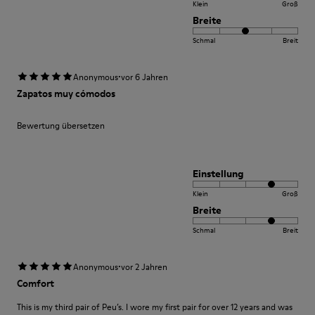
Klein
Groß
Breite
Schmal
Breit
·
Anonymous
vor 6 Jahren
Zapatos muy cómodos
Bewertung übersetzen
Einstellung
Klein
Groß
Breite
Schmal
Breit
·
Anonymous
vor 2 Jahren
Comfort
This is my third pair of Peu’s. I wore my first pair for over 12 years and was