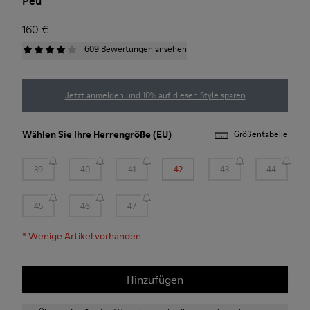
Peu
160 €
609 Bewertungen ansehen
Jetzt anmelden und 10% auf diesen Style sparen
Wählen Sie Ihre
Herrengröße
(EU)
Größentabelle
39
40
41
42
43
44
45
46
47
*
Wenige Artikel vorhanden
Hinzufügen