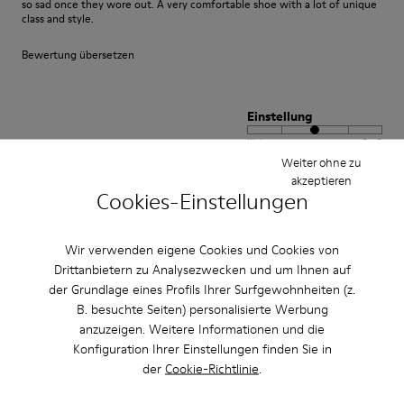
so sad once they wore out. A very comfortable shoe with a lot of unique
class and style.
Bewertung übersetzen
Einstellung
Klein
Groß
Weiter ohne zu
Breite
akzeptieren
Schmal
Breit
Cookies-Einstellungen
·
Anonymous
vor 3 Jahren
Wir verwenden eigene Cookies und Cookies von
satisfaction xxxxxxxxxxxxxxxxxxxxxxxxxxxxxxxxxxxxx
Drittanbietern zu Analysezwecken und um Ihnen auf
positif xxxxxxxxxxxxxxxxxxxxxxxxxxxxxxxxxxxxxxxxx
der Grundlage eines Profils Ihrer Surfgewohnheiten (z.
B. besuchte Seiten) personalisierte Werbung
Bewertung übersetzen
anzuzeigen. Weitere Informationen und die
Konfiguration Ihrer Einstellungen finden Sie in
der
Cookie-Richtlinie
.
Einstellung