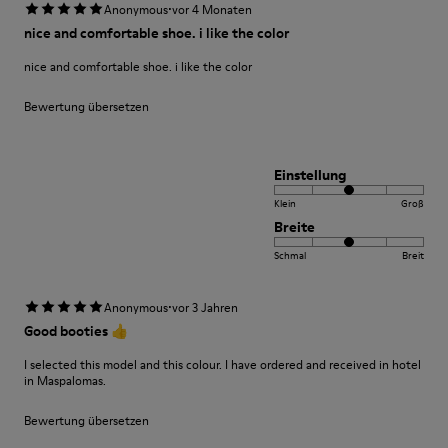
·
Anonymous
vor 4 Monaten
nice and comfortable shoe. i like the color
nice and comfortable shoe. i like the color
Bewertung übersetzen
Einstellung
Klein
Groß
Breite
Schmal
Breit
·
Anonymous
vor 3 Jahren
Good booties 👍
I selected this model and this colour. I have ordered and received in hotel
in Maspalomas.
Bewertung übersetzen