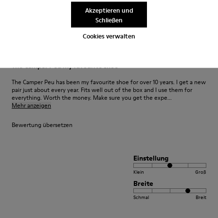
Klein
Groß
Akzeptieren und
Breite
Schließen
Schmal
Breit
Cookies verwalten
·
Anonymous
vor 4 Jahren
The Camper Peu my favourite shoe
The Camper Peu has been my favourite shoe for over 10 years. I get a new
pair just about every year. Fits well out of the box and I use them for
everything. Worth the money. Make sure you get the expe...
Mehr anzeigen
Bewertung übersetzen
Einstellung
Klein
Groß
Breite
Schmal
Breit