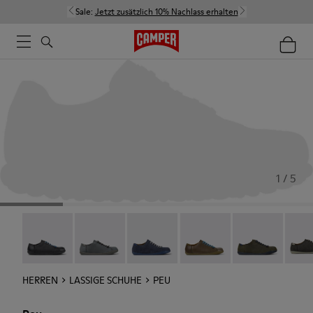
Sale:
Jetzt zusätzlich 10% Nachlass erhalten
1 / 5
Twins - 17665-304
Peu - Chrome Free - 17665-300
Peu - 17665-260
Peu - 17665-257
Peu - 17665-25
Peu -
HERREN
LASSIGE SCHUHE
PEU