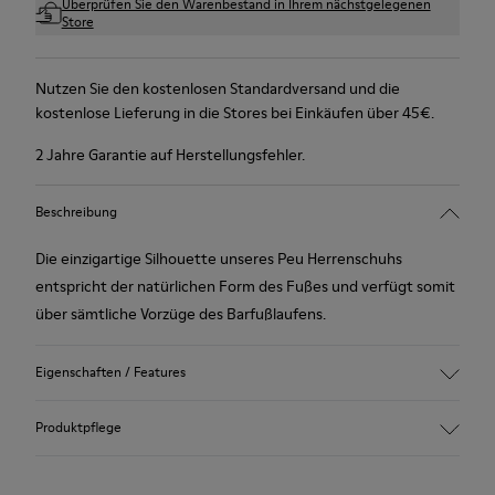
Überprüfen Sie den Warenbestand in Ihrem nächstgelegenen
Store
Nutzen Sie den kostenlosen Standardversand und die
kostenlose Lieferung in die Stores bei Einkäufen über 45€.
2 Jahre Garantie auf Herstellungsfehler.
Beschreibung
Die einzigartige Silhouette unseres Peu Herrenschuhs
entspricht der natürlichen Form des Fußes und verfügt somit
über sämtliche Vorzüge des Barfußlaufens.
Eigenschaften / Features
Nubukleder
Produktpflege
Farbe: Navyblau
360º-Naht: Längere Haltbarkeit.
Elastische Schnürbänder