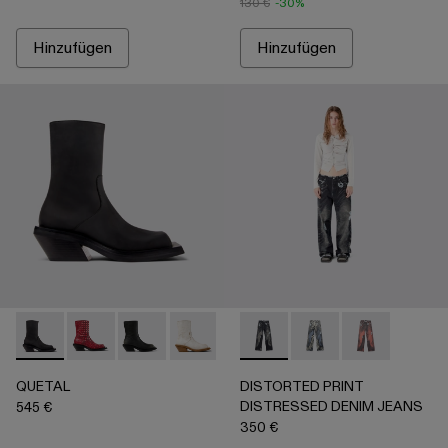
130 €
-30%
Hinzufügen
Hinzufügen
QUETAL - A700021-001 - Schwarzer Stiefel aus Nubukleder
QUETAL - A700021-008
QUETAL - A700021-007
QUETAL - A700021-004
QUETAL - A700021-003
DISTORTED PRINT DISTRES
QUETAL - A700021-002
DISTORTED PRINT 
DISTORTED P
QUETAL
DISTORTED PRINT
DISTRESSED DENIM JEANS
545 €
350 €