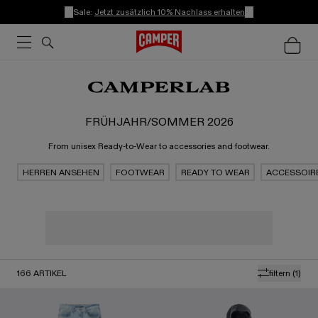
Sale:
Jetzt zusätzlich 10% Nachlass erhalten
FRÜHJAHR/SOMMER 2026
From unisex Ready-to-Wear to accessories and footwear.
HERREN ANSEHEN
FOOTWEAR
READY TO WEAR
ACCESSOIR
166
ARTIKEL
filtern
(1)