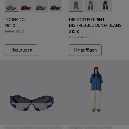
TORNADO - A500043-008 - Multicolor
TORNADO - A500043-009
TORNADO - A500043-007 - Multicolor
TORNADO - A500043-006 - Grey
TORNADO - A500043-002
DISTORTED PRINT DISTRE
TORNADO - A500043-001
DISTORTED PRINT 
DISTORTED P
TORNADO
DISTORTED PRINT
DISTRESSED DENIM JEANS
252 €
210 €
360 €
-30%
350 €
-40%
Hinzufügen
Hinzufügen