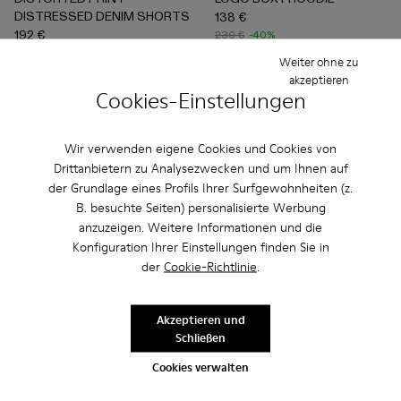
DISTRESSED DENIM SHORTS
138 €
192 €
230 €
-40%
320 €
-40%
Weiter ohne zu
akzeptieren
Hinzufügen
Hinzufügen
Cookies-Einstellungen
Wir verwenden eigene Cookies und Cookies von
Drittanbietern zu Analysezwecken und um Ihnen auf
der Grundlage eines Profils Ihrer Surfgewohnheiten (z.
B. besuchte Seiten) personalisierte Werbung
anzuzeigen. Weitere Informationen und die
Konfiguration Ihrer Einstellungen finden Sie in
der
Cookie-Richtlinie
.
Akzeptieren und
Schließen
TORMENTA - A500042-010 - Multicolor
TORMENTA - A500042-006
TORMENTA - A500042-005
TORMENTA - A500042-004
TORMENTA - A500042-003
DISTORTED LASER LOOSE F
TORMENTA - A500042
DISTORTED LASER 
TORMENTA - A5
Cookies verwalten
TORMENTA
DISTORTED LASER LOOSE FIT