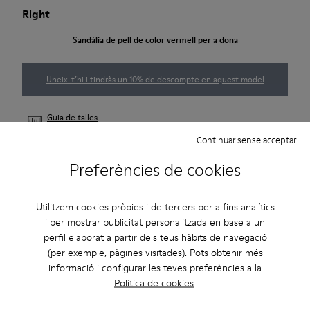
Right
Sandàlia de pell de color vermell per a dona
Uneix-t’hi i tindràs un 10% de descompte en aquest model
Guia de talles
Continuar sense acceptar
Preferències de cookies
AVISA'M
Utilitzem cookies pròpies i de tercers per a fins analítics
i per mostrar publicitat personalitzada en base a un
Descripció
perfil elaborat a partir dels teus hàbits de navegació
Mary Jane per a dona de pell de color vermell amb folre de
(per exemple, pàgines visitades). Pots obtenir més
informació i configurar les teves preferències a la
pell i polièster reciclat, plantilla d’EVA i sola de cautxú.
Política de cookies
.
La Right, llançada per primera vegada el 2005, combina