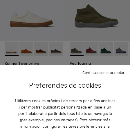
Runner Twentyfive - K101105-009 - Sabatilles de pell blanqu
Runner Twentyfive - K101105-016
Runner Twentyfive - K101105-015
Runner Twentyfive - K101105-013
Runner Twentyfive - K101105-0
Peu Touring - K300270-014 - S
Runner Twentyfive - K10
Peu Touring - K30027
Runner Twentyfiv
Peu Touring -
Runner Tw
Peu Tou
Run
Runner Twentyfive
Peu Touring
140 €
125 €
Continuar sense acceptar
Afegir
Afegir
Preferències de cookies
Utilitzem cookies pròpies i de tercers per a fins analítics
i per mostrar publicitat personalitzada en base a un
perfil elaborat a partir dels teus hàbits de navegació
(per exemple, pàgines visitades). Pots obtenir més
informació i configurar les teves preferències a la