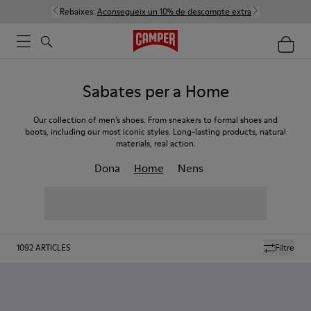
Rebaixes:
Aconsegueix un 10% de descompte extra
Sabates per a Home
Our collection of men’s shoes. From sneakers to formal shoes and
boots, including our most iconic styles. Long-lasting products, natural
materials, real action.
Dona
Home
Nens
1092
ARTICLES
Filtre