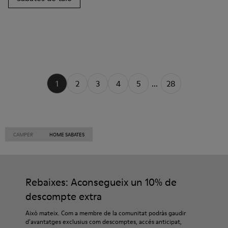
1
2
3
4
5
...
28
CAMPER
HOME SABATES
Rebaixes: Aconsegueix un 10% de
descompte extra
Això mateix. Com a membre de la comunitat podràs gaudir
d’avantatges exclusius com descomptes, accés anticipat,