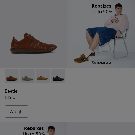
Rebaixes
Up to 50%
Comprar ara
Beetle - 18751-049 - Sabates de pell marró per a home.
Beetle - 18751-109
Beetle - 18751-096
Beetle - 18751-048 - Sabates de pell n
Beetle
185 €
Afegir
Rebaixes
Up to 50%