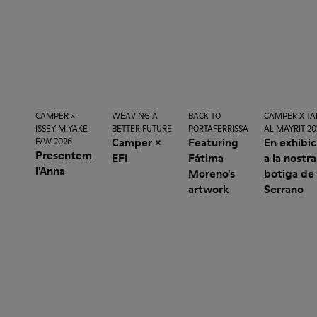
CAMPER ×
WEAVING A
BACK TO
CAMPER X TA
ISSEY MIYAKE
BETTER FUTURE
PORTAFERRISSA
AL MAYRIT 2
Camper ×
Featuring
En exhibic
F/W 2026
Presentem
EFI
Fátima
a la nostra
l'Anna
Moreno's
botiga de
artwork
Serrano