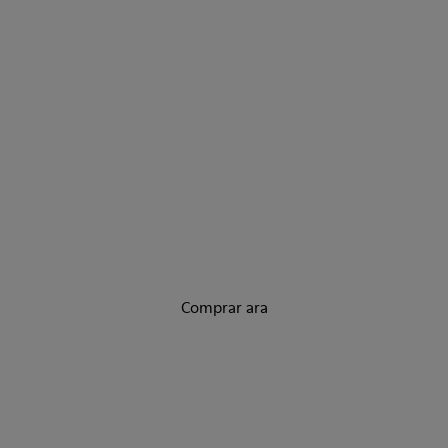
Revolucionaris
Ja són aquí els nous models esportius.
Comprar ara