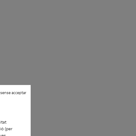
 sense acceptar
itat
ió (per
eves