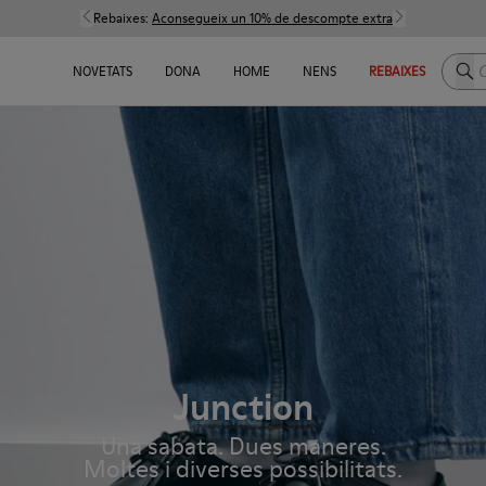
Rebaixes:
Aconsegueix un 10% de descompte extra
Cerc
NOVETATS
DONA
HOME
NENS
REBAIXES
Junction
Una sabata. Dues maneres.
Moltes i diverses possibilitats.