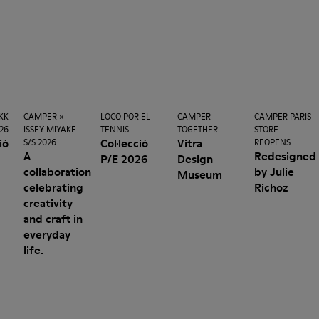
KK
CAMPER ×
LOCO POR EL
CAMPER
CAMPER PARIS
026
ISSEY MIYAKE
TENNIS
TOGETHER
STORE
ió
Col·lecció
Vitra
S/S 2026
REOPENS
A
Redesigned
P/E 2026
Design
collaboration
by Julie
Museum
celebrating
Richoz
creativity
and craft in
everyday
life.