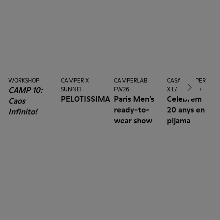
WORKSHOP
CAMPER X
CAMPERLAB
CASA CAMPER
CAMP 10:
SUNNEI
FW26
X LA MANSO
PELOTISSIMA
Paris Men’s
Celebrem
Caos
ready-to-
20 anys en
Infinito!
wear show
pijama