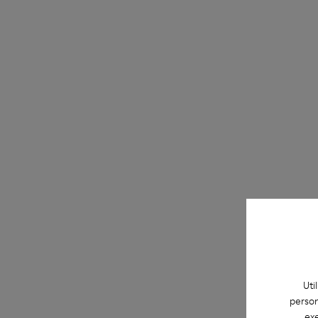
Uti
person
exe