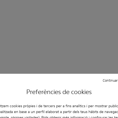
Day & Night Sandals
Continuar
Preferències de cookies
Comprar ara
litzem cookies pròpies i de tercers per a fins analítics i per mostrar public
alitzada en base a un perfil elaborat a partir dels teus hàbits de navegac
mple, pàgines visitades). Pots obtenir més informació i configurar les t