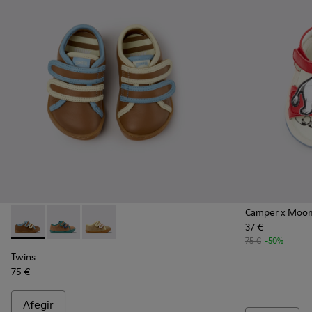
Camper x Moo
37 €
Twins - K800666-008 - Sabatilles de pell multicolors per a i
Twins - K800666-006
Twins - K800666-005
75 €
-50%
Twins
75 €
Afegir