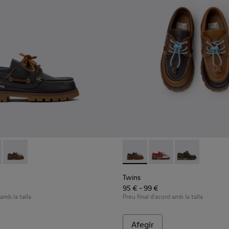
er a infants.
 pell marró.
tils de pell blaves amb soles de Goma.
416-001 - Sabates nàutiques infantils de pell blaves amb sol
 - K800416-008 - Sabates nàutiques de pell multicolor per a i
Compas - K800416-007 - Sabates nàutiques infantils de pell m
Twins - K800416-007 - Sabate
Twins - K800416-008 -
Twins - K80041
Twins
95 € - 99 €
 amb la talla
Preu final d'acord amb la talla
Afegir