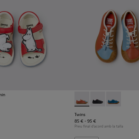
min
nfants.
Twins - K800707-008 - Sabatil
Twins - K800707-007
Twins - K800707
Twins
85 € - 95 €
Preu final d'acord amb la talla