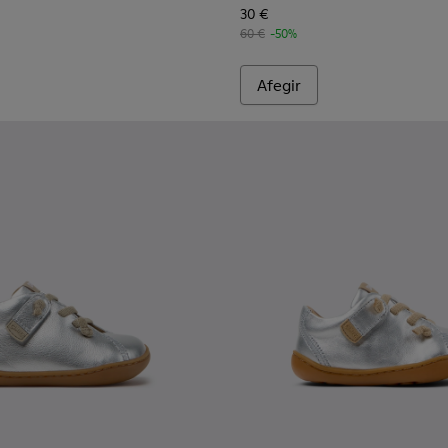
30 €
60 €
-50%
Afegir