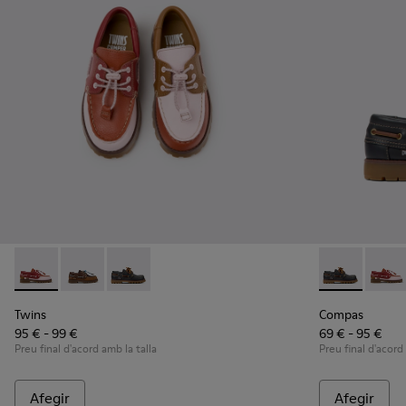
Twins - K800416-008 - Sabates nàutiques de pell multicolor p
Twins - K800416-007 - Sabates nàutiques infantils de
Twins - K800416-001 - Sabates nàutiques infan
Compas - K800
Compas
Twins
Compas
95 € - 99 €
69 € - 95 €
Preu final d'acord amb la talla
Preu final d'acord
Afegir
Afegir