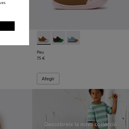
eves
tilles esportives de pell blaves per a infants.
 - Sabatilles esportives de pell multicolor per a infants.
00707-007
Peu - K800708-003 - Sabates de pell marró p
Peu - K800708-004 - Sabates infantil
Peu - K800708-002
Peu
75 €
Afegir
Descobreix la nova col·lecció