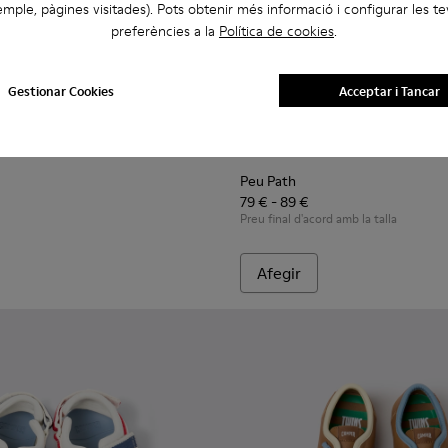
mple, pàgines visitades). Pots obtenir més informació i configurar les t
preferències a la
Política de cookies
.
Gestionar Cookies
Acceptar i Tancar
nfants.
-002 - Sabates grogues de pell per a infants.
K800700-001 - Sabates de pell grises per a infants.
Peu Path - K800707-002 - Saba
Peu Path - K800707-008
Peu Path - K8
Peu Path
79 € - 89 €
Preu final d'acord amb la talla
Afegir