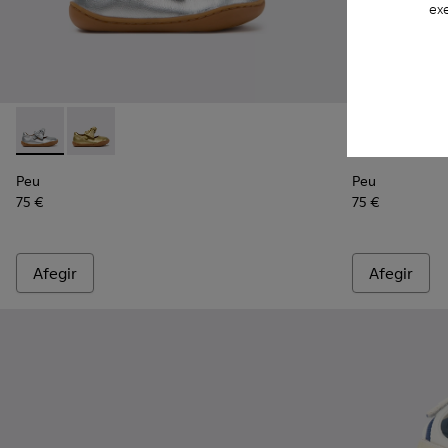
exe
Peu - K800700-001 - Sabates de pell grises per a infants.
Peu - K800700-002 - Sabates grogues de pell per a i
Peu - K800700
Peu - 
Peu
Peu
75 €
75 €
Afegir
Afegir