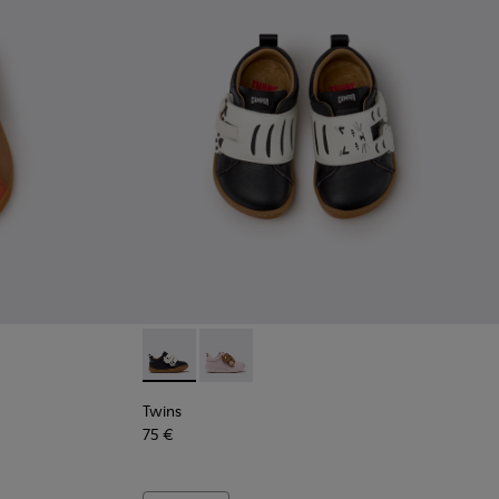
les esportives de pell multicolor per a infants.
-002 - Sabatilles esportives de pell blaves per a infants.
Twins - K800714-002 - Sabatilles infantils de 
Twins - K800714-001
Twins
75 €