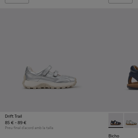
Drift Trail
85 € - 89 €
Bicho - 80372
Bicho 
Preu final d'acord amb la talla
Bicho