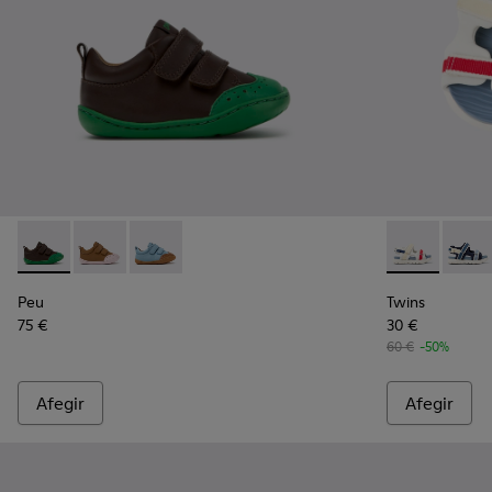
Peu - K800708-004 - Sabates infantils de pell marró.
Peu - K800708-003 - Sabates de pell marró per a infa
Peu - K800708-002
Twins - K8005
Twins 
Peu
Twins
75 €
30 €
60 €
-50%
Afegir
Afegir