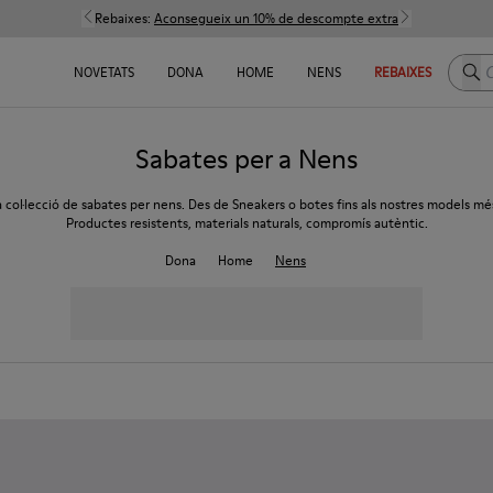
Rebaixes:
Aconsegueix un 10% de descompte extra
Cerc
NOVETATS
DONA
HOME
NENS
REBAIXES
Sabates per a Nens
a col·lecció de sabates per nens. Des de Sneakers o botes fins als nostres models més
Productes resistents, materials naturals, compromís autèntic.
Dona
Home
Nens