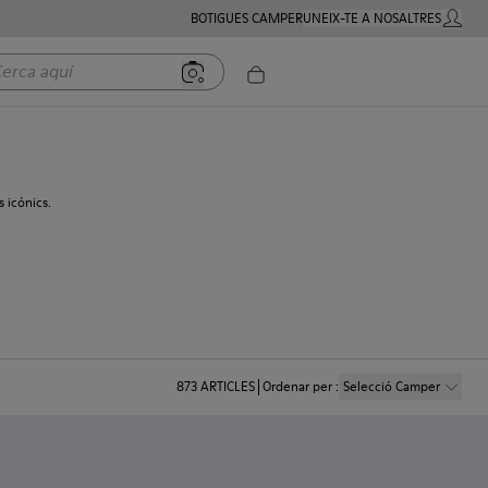
BOTIGUES CAMPER
UNEIX-TE A NOSALTRES
COMPTE
a aquí
 icónics.
873
ARTICLES
Ordenar per
:
Selecció Camper