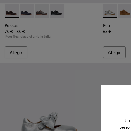
Pelotas - 80353-044 - Sabates infantils de pell i teixit marro
Pelotas - 80353-043
Pelotas - 80353-037
Pelotas - 80353-009
Peu - 80153-1
Peu - 
Pelotas
Peu
75 € - 85 €
65 €
Preu final d'acord amb la talla
Afegir
Afegir
Uti
person