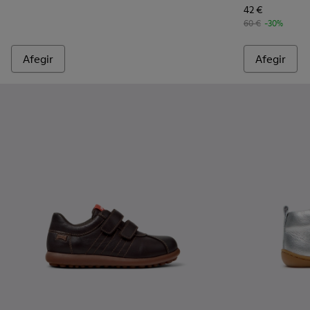
42 €
60 €
-30%
Afegir
Afegir