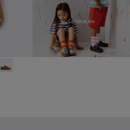
.
Comprar ara
ts.
 de pell multicolors per a infants.
4
663-003
- K800663-002
Twins - K800663-001