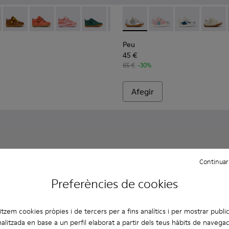
ns.
20 - Botes de turmell de pell grises per a infants.
80153-119 - Botins de pell marró per a infants.
Peu - 80153-116
Peu - 80153-115
Peu - 80153-113
Peu - 80153-108
Peu - 80153-107
Peu - 80212-114 - Sabates de p
Peu - 80153-105
Peu - 80212-120
Peu - 80153-104
Peu - 80212-11
Peu - 8015
Peu - 8
Peu 
Peu
45 €
65 €
-30%
Afegir
Continuar
Preferències de cookies
litzem cookies pròpies i de tercers per a fins analítics i per mostrar public
alitzada en base a un perfil elaborat a partir dels teus hàbits de navegac