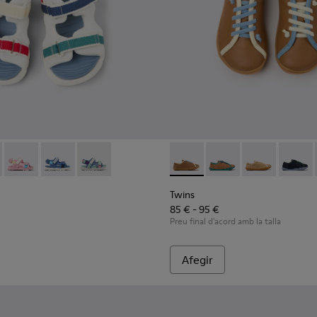
nts.
90-010 - Sandàlies tèxtils multicolors per a infants.
- K800590-011 - Sandàlies de teixit i pell multicolors per a infan
Twins - K800590-007
Twins - K800590-006
Twins - K800590-004
Twins - K800663-007 - Sabates
Twins - K800663-00
Twins - K800
Twins 
Twins
85 € - 95 €
Preu final d'acord amb la talla
Afegir