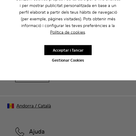
CAMPER
HOME SABATES
BOTES BY CAMPERLAB PER A HOME
i per mostrar publicitat personalitzada en base a un
perfil elaborat a partir dels teus hàbits de navegació
(per exemple, pàgines visitades). Pots obtenir més
informació i configurar les teves preferències a la
Rebaixes: Aconsegueix un 10% de
Política de cookies
.
descompte extra
Acceptar i Tancar
Això mateix. Com a membre de la comunitat podràs gaudir
d’avantatges exclusius com descomptes, accés anticipat,
Gestionar Cookies
invitacions a esdeveniments i molt més.
Uneix-t’hi
Andorra
/
Català
Ajuda