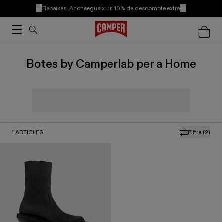
Rebaixes:
Aconsegueix un 10% de descompte extra
Botes by Camperlab per a Home
1
ARTICLES
Filtre
(2)