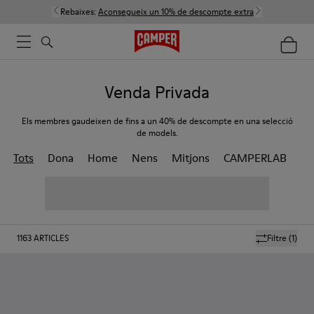
Rebaixes:
Aconsegueix un 10% de descompte extra
Venda Privada
Els membres gaudeixen de fins a un 40% de descompte en una selecció
de models.
Tots
Dona
Home
Nens
Mitjons
CAMPERLAB
1163
ARTICLES
Filtre
(1)