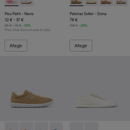
Peu Path - K800692-002 - Sabates de teixit roses per a infan
Peu Path - K800692-001
Pelotas Soller - K201668-017 
Pelotas Soller - K201
Pelotas Soller
Pelotas
Peu Path
- Nens
Pelotas Soller
- Dona
32 € - 37 €
78 €
65 € - 75 €
-50%
130 €
-40%
Preu final d'acord amb la talla
Afegir
Afegir