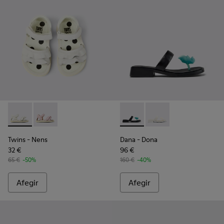
Twins - K800678-001 - Sandàlies blanques de pell per a infan
Twins - K800678-002
Dana - K201892-001 - Sandàli
Dana - K201892-003 - 
Twins
- Nens
Dana
- Dona
32 €
96 €
65 €
-50%
160 €
-40%
Afegir
Afegir