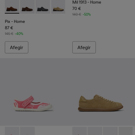
Mil 1913
- Home
70 €
Pix - K101076-005 - Sabates de pell de camussa marrons Pe
Pix - K101076-010
Pix - K101076-008
Pix - K101076-006
Pix - K101076-003
Pix - K101076-001
140 €
-50%
Pix
- Home
87 €
145 €
-40%
Afegir
Afegir