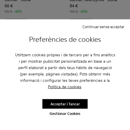
66 €
84 €
110 €
-40%
140 €
-40%
Afegir
Afegir
Continuar sense acceptar
Preferències de cookies
Utilitzem cookies pròpies i de tercers per a fins analítics
i per mostrar publicitat personalitzada en base a un
perfil elaborat a partir dels teus hàbits de navegació
(per exemple, pàgines visitades). Pots obtenir més
informació i configurar les teves preferències a la
Política de cookies
.
Acceptar i Tancar
Pelotas XLF - K100751-001 - Sabatilles esportives de teixit i
Pelotas XLF - K100751-006
Pelotas XLF - K100751-002
Drift Trail - K101034-004 - Sa
Drift Trail - K101034-
Drift Trail - K
Gestionar Cookies
Pelotas XLF
- Home
Drift Trail
- Home
80 €
105 €