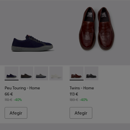
Peu Touring - K101082-001 - Sabatilles de pell blava i de mate
Peu Touring - K101082-004
Peu Touring - K101082-003
Peu Touring - K101082-002
Twins - K101088-002 - Mocass
Twins - K101088-001
Peu Touring
- Home
Twins
- Home
66 €
113 €
110 €
-40%
189 €
-40%
Afegir
Afegir