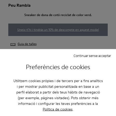
Peu Rambla
Sneaker de dona de cotó reciclat de color verd.
Uneix-t’hi i tindràs un 10% de descompte en aquest model
Guia de talles
Continuar sense acceptar
AVISA'M
Preferències de cookies
Utilitzem cookies pròpies i de tercers per a fins analítics
Descripció
i per mostrar publicitat personalitzada en base a un
perfil elaborat a partir dels teus hàbits de navegació
Sneaker d’algodó reciclat de color verd amb plantilla
(per exemple, pàgines visitades). Pots obtenir més
OrthoLite® Recycled™, cordons elàstics i sola de cautxú per a
informació i configurar les teves preferències a la
dona.
Política de cookies
.