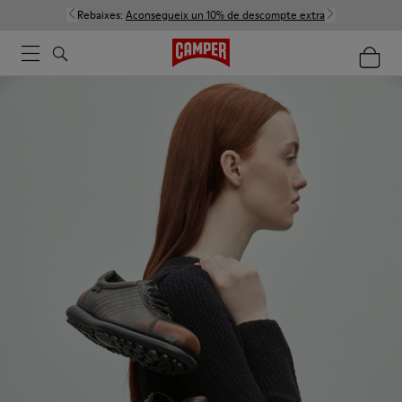
Rebaixes:
Aconsegueix un 10% de descompte extra