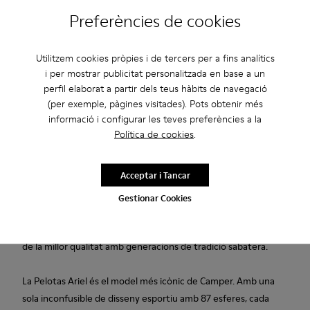
Preferències de cookies
Garantia de per vida
Utilitzem cookies pròpies i de tercers per a fins analítics
i per mostrar publicitat personalitzada en base a un
Descripció
perfil elaborat a partir dels teus hàbits de navegació
(per exemple, pàgines visitades). Pots obtenir més
Sabata de dona de pell de dos colors amb acabat polit a mà,
informació i configurar les teves preferències a la
plantilla extraïble de poliuretà termoplàstic i sola de cautxú.
Política de cookies
.
Fabricat a Europa
Acceptar i Tancar
Ens dediquem a crear productes resistents i duradors amb el
Gestionar Cookies
menor impacte mediambiental possible. Cada parell de
sabates s’ha dissenyat i elaborat a Europa, i combina materials
de la millor qualitat amb generacions de tradició sabatera.
La Pelotas Ariel és el model més icònic de Camper. Amb una
sola inconfusible de disseny esportiu amb 87 esferes, cada