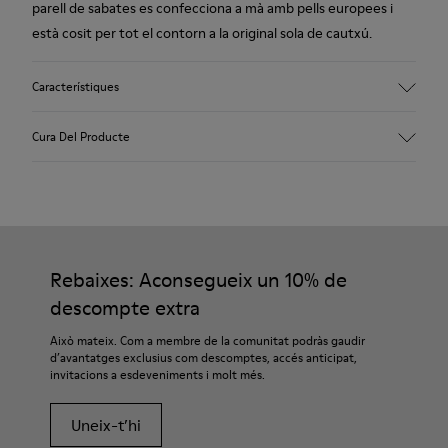
parell de sabates es confecciona a mà amb pells europees i
està cosit per tot el contorn a la original sola de cautxú.
Característiques
Empenya
Cura Del Producte
Pell
Color
Multicolor
Sola/Característiques
Les nostres sabates es confeccionen amb materials de
100% cautxú
primera qualitat, curosament seleccionats. Utilitzant
Plantilla
productes específics per a calçat, les protegiràs i aconseguiràs
Rebaixes: Aconsegueix un 10% de
Poliuretà termoplàstic
que durin més.
Folre
descompte extra
68% pell i 32% polièster reciclat
Si necessites indicacions precises sobre com tenir cura de les
Això mateix. Com a membre de la comunitat podràs gaudir
teves sabates, pots visitar la nostra
Guia de manteniment de
d’avantatges exclusius com descomptes, accés anticipat,
invitacions a esdeveniments i molt més.
sabates
Uneix-t’hi