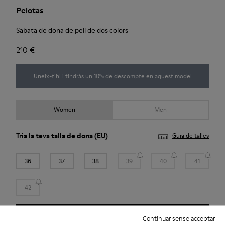
Pelotas
Sabata de dona de pell de dos colors
210 €
Uneix-t’hi i tindràs un 10% de descompte en aquest model
Women
Men
Tria la teva
talla de dona
(EU)
Guia de talles
36
37
38
39
40
41
42
Afegir a la bossa
Continuar sense acceptar