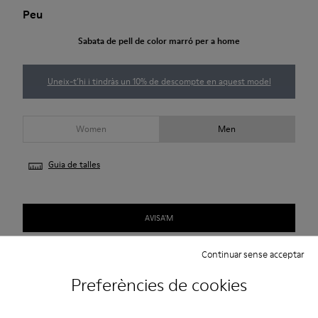
Peu
Sabata de pell de color marró per a home
Uneix-t’hi i tindràs un 10% de descompte en aquest model
Women
Men
Guia de talles
AVISA'M
Continuar sense acceptar
Descripció
Preferències de cookies
Sabata d’home de pell de color marró amb sola de TPU (20%