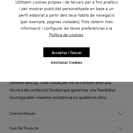
reciclat).
Utilitzem cookies pròpies i de tercers per a fins analítics
i per mostrar publicitat personalitzada en base a un
perfil elaborat a partir dels teus hàbits de navegació
Fabricat a Europa
(per exemple, pàgines visitades). Pots obtenir més
informació i configurar les teves preferències a la
Ens dediquem a crear productes resistents i duradors amb el
Política de cookies
.
menor impacte mediambiental possible. Cada parell de
sabates s’ha dissenyat i elaborat a Europa, i combina materials
Acceptar i Tancar
de la millor qualitat amb generacions de tradició sabatera.
Gestionar Cookies
La Peu és una icona de Camper que continua evolucionant
cada temporada i ofereix simplicitat funcional inspirada en
caminar descalç. Està cosida per tot el contorn amb una
tècnica de confecció Strobel que garanteix una flexibilitat
incomparable i màxima resistència en qualsevol clima.
Característiques
Empenya
Cura Del Producte
Pell