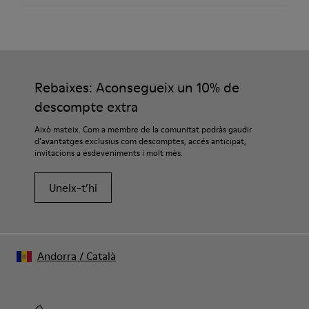
Color
Marró
Sola/Característiques
Les nostres sabates es confeccionen amb materials de
TPU
primera qualitat, curosament seleccionats. Utilitzant
Cordons elàstics
productes específics per a calçat, les protegiràs i aconseguiràs
Rebaixes: Aconsegueix un 10% de
Plantilla
que durin més.
Plantilla de poliuretà termoplàstic
descompte extra
Folre
Si necessites indicacions precises sobre com tenir cura de les
Això mateix. Com a membre de la comunitat podràs gaudir
45% polièster reciclat, i 44% pell i 11% pell amb acabat de pell
teves sabates, pots visitar la nostra
Guia de manteniment de
d’avantatges exclusius com descomptes, accés anticipat,
girada
invitacions a esdeveniments i molt més.
sabates
Uneix-t’hi
Andorra
/
Català