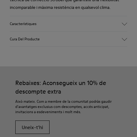
incomparable i màxima resistència en qualsevol clima.
Característiques
Empenya
Cura Del Producte
Pell vacuna d’adobatge vegetal
d’alta qualitat
Color
Negre
Les nostres sabates es confeccionen amb materials de
Sola/Característiques
primera qualitat, curosament seleccionats. Utilitzant
Soles de TPU (20%
productes específics per a calçat, les protegiràs i aconseguiràs
Rebaixes: Aconsegueix un 10% de
reciclat)
que durin més.
Cordons elàstics
descompte extra
Plantilla
Si necessites indicacions precises sobre com tenir cura de les
Això mateix. Com a membre de la comunitat podràs gaudir
Plantilla de poliuretà
teves sabates, pots visitar la nostra
Guia de manteniment de
d’avantatges exclusius com descomptes, accés anticipat,
Folre
invitacions a esdeveniments i molt més.
sabates
.
45% polièster reciclat, 44% pell vacuna i 11% pell vacuna amb
acabat de pell girada
Uneix-t’hi