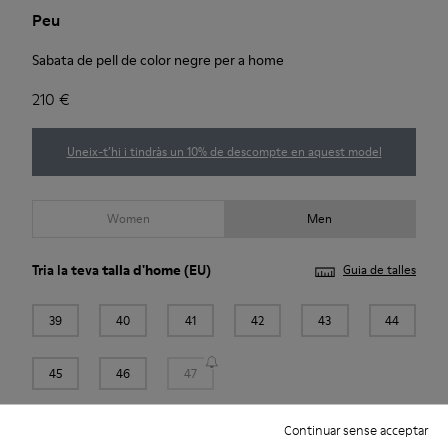
Peu
Sabata de pell de color negre per a home
210 €
Uneix-t’hi i tindràs un 10% de descompte en aquest model
Women
Men
Tria la teva
talla d'home
(EU)
Guia de talles
39
40
41
42
43
44
45
46
47
Afegir a la bossa
Continuar sense acceptar