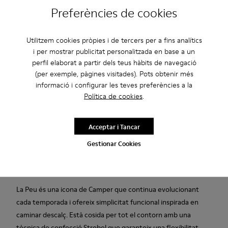
Preferències de cookies
Descripció
Utilitzem cookies pròpies i de tercers per a fins analítics
Sabata d’home de pell vacuna amb adobatge vegetal d’alta
i per mostrar publicitat personalitzada en base a un
qualitat en negre amb plantilla de poliuretà, cordons elàstics i
perfil elaborat a partir dels teus hàbits de navegació
(per exemple, pàgines visitades). Pots obtenir més
sola de poliuretà termoplàstic reciclat (20% reciclat).
informació i configurar les teves preferències a la
Política de cookies
.
Fabricat a Europa
Ens dediquem a crear productes resistents i duradors amb el
Acceptar i Tancar
menor impacte mediambiental possible. Cada parell de
Gestionar Cookies
sabates s’ha dissenyat i elaborat a Europa, i combina materials
de la millor qualitat amb generacions de tradició sabatera.
La Peu és una icona de Camper que continua evolucionant
cada temporada i ofereix simplicitat funcional inspirada en
caminar descalç. Està cosida per tot el contorn amb una
tècnica de confecció Strobel que garanteix una flexibilitat