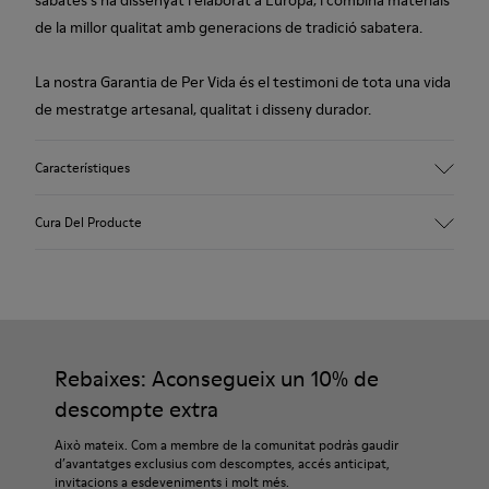
sabates s’ha dissenyat i elaborat a Europa, i combina materials
de la millor qualitat amb generacions de tradició sabatera.
La nostra Garantia de Per Vida és el testimoni de tota una vida
de mestratge artesanal, qualitat i disseny durador.
Característiques
Exterior
Cura Del Producte
100,0% pell vacuna
Color
Negre
Sola/Característiques
Les nostres sabates es confeccionen amb materials de
Sola de goma
primera qualitat, curosament seleccionats. Utilitzant
Plantilla
productes específics per a calçat, les protegiràs i aconseguiràs
Rebaixes: Aconsegueix un 10% de
Plantilla de PU
que durin més.
Folre
descompte extra
62,98% pell vacuna, 37,02% PET reciclat
Si necessites indicacions precises sobre com tenir cura de les
Això mateix. Com a membre de la comunitat podràs gaudir
teves sabates, pots visitar la nostra
Guia de manteniment de
d’avantatges exclusius com descomptes, accés anticipat,
invitacions a esdeveniments i molt més.
sabates
.