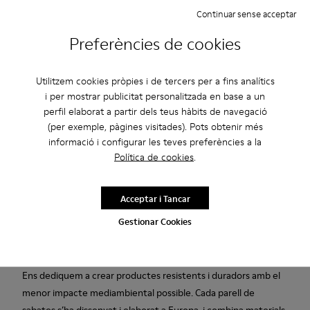
Continuar sense acceptar
Garantia de per vida
Preferències de cookies
Descripció
Utilitzem cookies pròpies i de tercers per a fins analítics
i per mostrar publicitat personalitzada en base a un
Botes al turmell Per a home de pell d’adob vegetal en negre i
perfil elaborat a partir dels teus hàbits de navegació
gris, amb plantilles de PU extraïbles i soles de Goma.
(per exemple, pàgines visitades). Pots obtenir més
informació i configurar les teves preferències a la
La Pelotas Ariel és el model més icònic de Camper. Amb una
Política de cookies
.
sola inconfusible de disseny esportiu amb 87 esferes, cada
parell de sabates es confecciona a mà amb pells europees i
Acceptar i Tancar
està cosit per tot el contorn a la original sola de cautxú.
Gestionar Cookies
Fabricat a Europa
Ens dediquem a crear productes resistents i duradors amb el
menor impacte mediambiental possible. Cada parell de