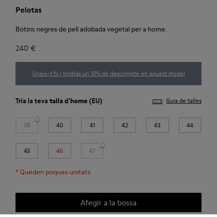
Pelotas
Botins negres de pell adobada vegetal per a home.
240 €
Uneix-t’hi i tindràs un 10% de descompte en aquest model
Tria la teva
talla d'home
(EU)
Guia de talles
39
40
41
42
43
44
45
46
47
*
Queden poques unitats
Afegir a la bossa