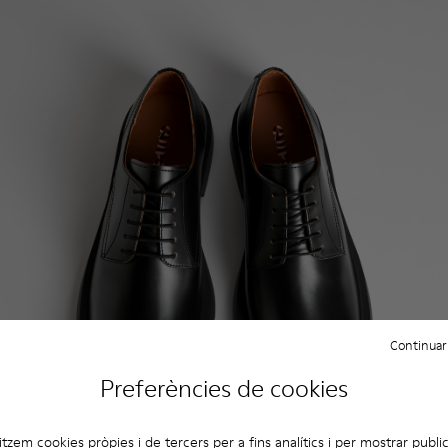
Continuar
Preferències de cookies
litzem cookies pròpies i de tercers per a fins analítics i per mostrar public