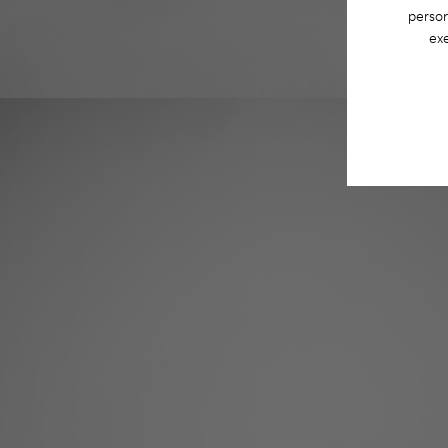
person
exe