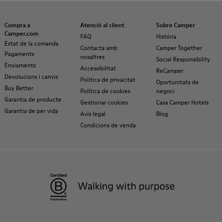
Compra a
Atenció al client
Sobre Camper
Camper.com
FAQ
Història
Estat de la comanda
Contacta amb
Camper Together
Pagaments
nosaltres
Social Responsibility
Enviaments
Accessibilitat
ReCamper
Devolucions i canvis
Politica de privacitat
Oportunitats de
Buy Better
Política de cookies
negoci
Garantia de producte
Gestionar cookies
Casa Camper Hotels
Garantia de per vida
Avís legal
Blog
Condicions de venda