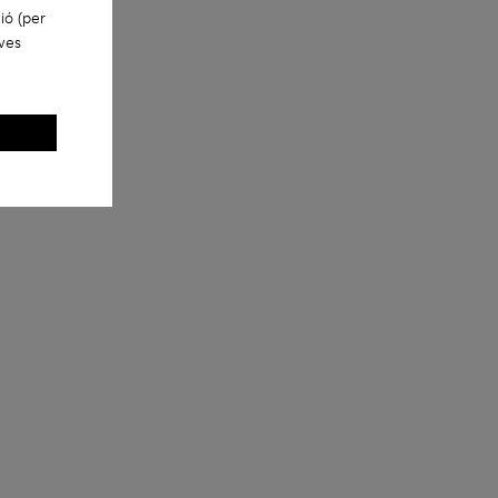
ió (per
eves