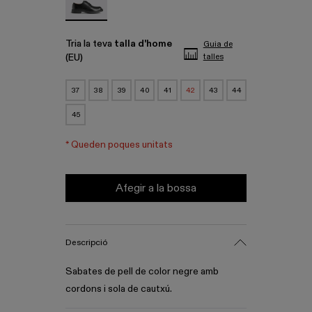
Tria la teva
talla d'home
Guia de
(EU)
talles
37
38
39
40
41
42
43
44
45
*
Queden poques unitats
Afegir a la bossa
Descripció
Sabates de pell de color negre amb
cordons i sola de cautxú.