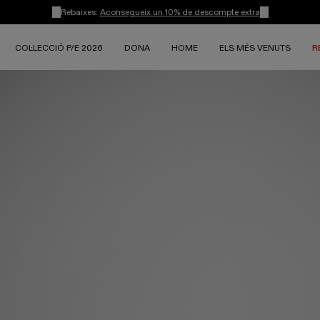
Rebaixes:
Aconsegueix un 10% de descompte extra
COL·LECCIÓ P/E 2026
DONA
HOME
ELS MÉS VENUTS
R