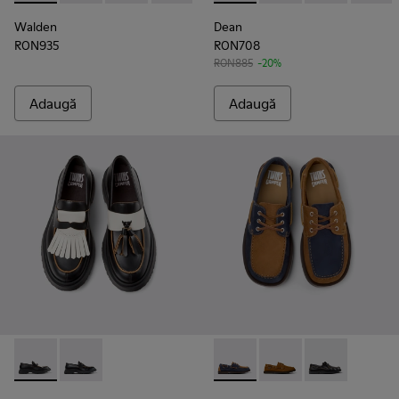
Walden
Dean
RON935
RON708
RON885
-20%
Adaugă
Adaugă
Twins - K101113-002 - Pantofi nautici din piele alb-negru pent
Twins - K101113-001
Twins - K101013-006 - Mocasin
Twins - K101013-005 -
Twins - K10101