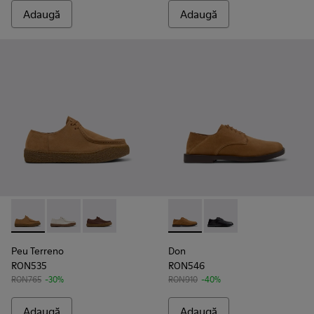
Adaugă
Adaugă
Peu Terreno - K101099-002 - Pantofi din piele întoarsă pentr
Peu Terreno - K101099-003 - Pantofi din piele întoars
Peu Terreno - K101099-001 - Pantofi din piele 
Don - K101012-004 - Pantofi 
Don - K101012-001
Peu Terreno
Don
RON535
RON546
RON765
-30%
RON910
-40%
Adaugă
Adaugă