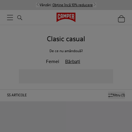
Vânzări:
Obține încă 10% reducere
Clasic casual
De ce nu amândouă?
Femei
Bărbați
55
ARTICOLE
filtru
(1)