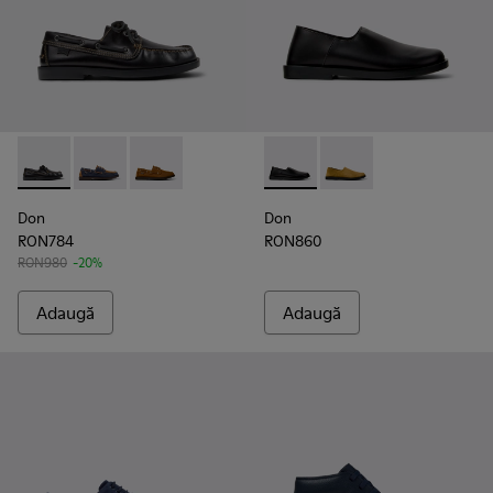
Don - K101013-004 - Mocasini/Pantofi nautici din piele neagr
Don - K101013-006 - Mocasini nautici din nubuc albast
Don - K101013-005 - Mocasini nautici din piel
Don - K101089-001 - Pantofi n
Don - K101089-002 - Pa
Don
Don
RON784
RON860
RON980
-20%
Adaugă
Adaugă