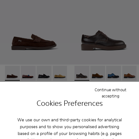
Don - K101014-001 - Pantofi din piele întoarsă maro pentru b
Don - K101014-008 - Pantofi din piele multicolori pen
Don - K101014-004
Don - K101014-003 - Pantofi din piele î
Don - K101014-002
Dean - K100979-002 - Pantofi
Dean - K100979-027
Dean - K1009
Dean -
Don
Dean
Continue without
RON728
RON835
accepting
Cookies Preferences
RON910
-20%
Adaugă
Adaugă
We use our own and third-party cookies for analytical
purposes and to show you personalised advertising
based on a profile of your browsing habits (e.g. pages