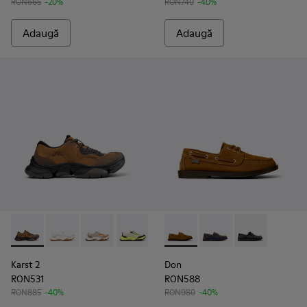
RON665
-20%
RON740
-40%
Adaugă
Adaugă
Karst 2 - K101069-010 - Pantofi sport maro din materiale tehn
Karst 2 - K101069-009 - Pantofi sport albi din materia
Karst 2 - K101069-008
Karst 2 - K101069-003
Karst 2 - K101069-002
Don - K101013-005 - Mocasini
Karst 2 - K101069-001
Don - K101013-006
Don - K101013
Karst 2
Don
RON531
RON588
RON885
-40%
RON980
-40%