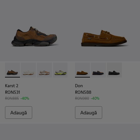
Karst 2 - K101069-010 - Pantofi sport maro din materiale tehn
Karst 2 - K101069-009 - Pantofi sport albi din materia
Karst 2 - K101069-008
Karst 2 - K101069-003
Karst 2 - K101069-002
Don - K101013-005 - Mocasini
Karst 2 - K101069-001
Don - K101013-006
Don - K101013
Karst 2
Don
RON531
RON588
RON885
-40%
RON980
-40%
Adaugă
Adaugă