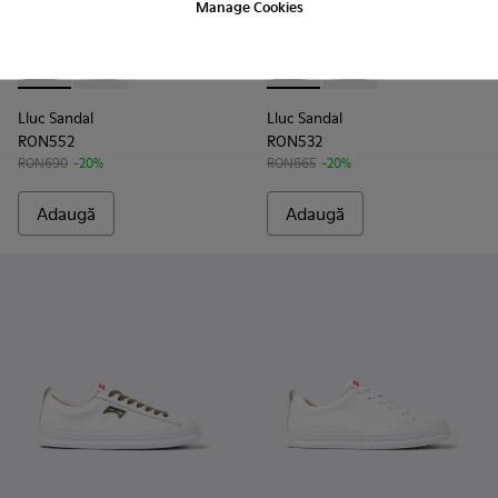
Manage Cookies
Lluc Sandal - K101092-001 - Sandale din piele negre pentru b
Lluc Sandal - K101092-002 - Sandale din piele pentru 
Lluc Sandal - K101093-004 - S
Lluc Sandal - K101093
Lluc Sandal
Lluc Sandal
RON552
RON532
RON690
-20%
RON665
-20%
Adaugă
Adaugă