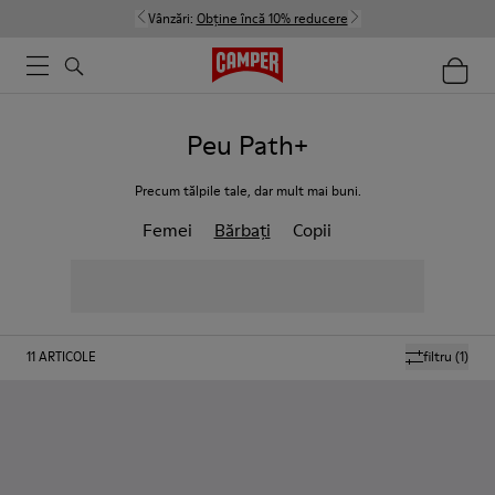
Vânzări:
Obține încă 10% reducere
Peu Path+
Precum tălpile tale, dar mult mai buni.
Femei
Bărbați
Copii
11
ARTICOLE
filtru
(1)