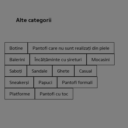
Alte categorii
Botine
Pantofi care nu sunt realizați din piele
Balerini
Încălțăminte cu șireturi
Mocasini
Saboți
Sandale
Ghete
Casual
Sneakerși
Papuci
Pantofi formali
Platforme
Pantofi cu toc