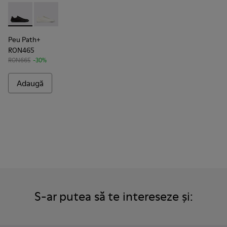
Peu Path+ - K101100-002 - Sneakerși din piele negri pentru b
Peu Path+ - K101100-001 - Pantofi sport albi și bej di
Peu Path+
RON465
RON665
-30%
Adaugă
S-ar putea să te intereseze și: