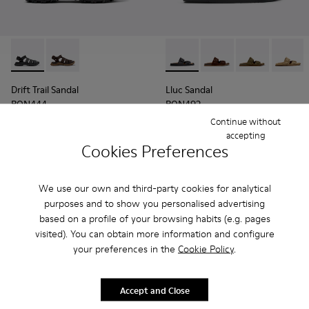
Drift Trail Sandal - K101090-001 - Sandale negre din piele și m
Drift Trail Sandal - K101090-002
Lluc Sandal - K101091-001 - S
Lluc Sandal - K101091
Lluc Sandal - 
Lluc Sa
Drift Trail Sandal
Lluc Sandal
RON444
RON492
RON740
-40%
RON615
-20%
Continue without
accepting
Cookies Preferences
Adaugă
Adaugă
We use our own and third-party cookies for analytical
purposes and to show you personalised advertising
based on a profile of your browsing habits (e.g. pages
visited). You can obtain more information and configure
your preferences in the
Cookie Policy
.
Accept and Close