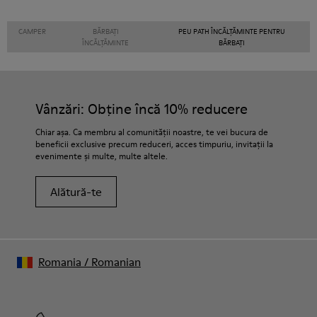
CAMPER
BĂRBAȚI
PEU PATH ÎNCĂLȚĂMINTE PENTRU
ÎNCĂLȚĂMINTE
BĂRBAȚI
Vânzări: Obține încă 10% reducere
Chiar așa. Ca membru al comunității noastre, te vei bucura de
beneficii exclusive precum reduceri, acces timpuriu, invitații la
evenimente și multe, multe altele.
Alătură-te
Romania
/
Romanian