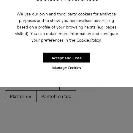
We use our own and third-party cookies for analytical
Alte categorii
purposes and to show you personalised advertising
based on a profile of your browsing habits (e.g. pages
visited). You can obtain more information and configure
your preferences in the
Cookie Policy
.
Botine
Pantofi care nu sunt realizați din piele
Accept and Close
Balerini
Încălțăminte cu șireturi
Mocasini
Manage Cookies
Saboți
Sandale
Ghete
Casual
Sneakerși
Papuci
Pantofi formali
Platforme
Pantofi cu toc