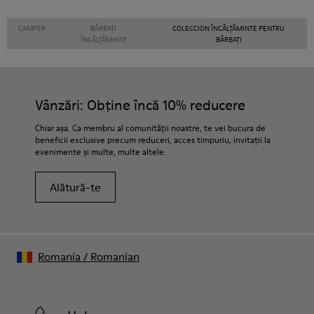
CAMPER
BĂRBAȚI
COLECCION ÎNCĂLȚĂMINTE PENTRU
ÎNCĂLȚĂMINTE
BĂRBAȚI
Vânzări: Obține încă 10% reducere
Chiar așa. Ca membru al comunității noastre, te vei bucura de
beneficii exclusive precum reduceri, acces timpuriu, invitații la
evenimente și multe, multe altele.
Alătură-te
Romania
/
Romanian