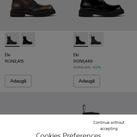
Eki - A700016-001 - Botine din piele cu model decolorat în trei
Eki - A700016-002 - Botine din piele, negru
Eki - A700016-002 - Botine di
Eki - A700016-001 - Bot
Eki
Eki
RON2,415
RON1,449
RON2,415
-40%
Adaugă
Adaugă
Continue without
accepting
Cookies Preferences