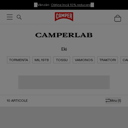
Vânzări:
Obține încă 10% reducere
Eki
TORMENTA
MIL 1978
TOSSU
VAMONOS
TRAKTORI
CA
10
ARTICOLE
filtru
(1)