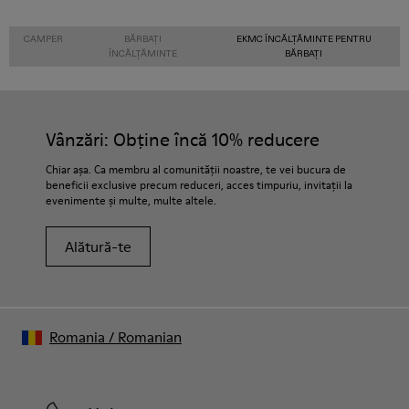
CAMPER
BĂRBAȚI
EKMC ÎNCĂLȚĂMINTE PENTRU
ÎNCĂLȚĂMINTE
BĂRBAȚI
Vânzări: Obține încă 10% reducere
Chiar așa. Ca membru al comunității noastre, te vei bucura de
beneficii exclusive precum reduceri, acces timpuriu, invitații la
evenimente și multe, multe altele.
Alătură-te
Romania
/
Romanian