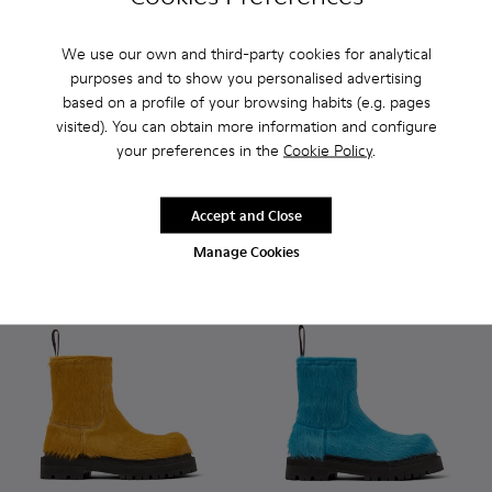
We use our own and third-party cookies for analytical
purposes and to show you personalised advertising
Eki
based on a profile of your browsing habits (e.g. pages
RON1,965
visited). You can obtain more information and configure
Eki - A700001-003 - Black
Eki - A700001-005 - B
Eki - A700001
Eki - 
your preferences in the
Cookie Policy
.
Eki
RON2,460
Accept and Close
Adaugă
Adaugă
Manage Cookies