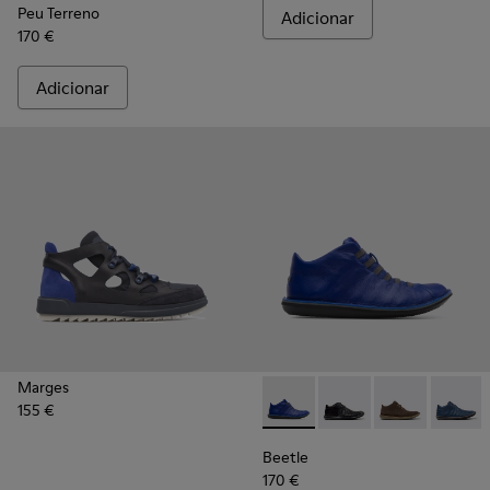
Peu Terreno
Adicionar
170 €
Adicionar
Marges
155 €
Beetle - 36678-061 - Blue
Beetle - 36678-094
Beetle - 3667
Beetle 
Beetle
170 €