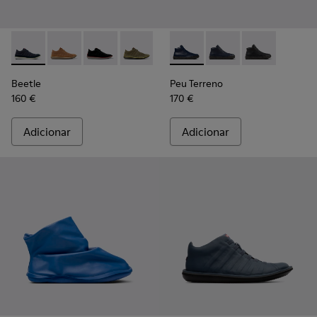
Beetle - 36791-077 - Botins em algodão reciclado e nobuck 
Beetle - 36791-081
Beetle - 36791-080
Beetle - 36791-079
Beetle - 36791-076
Peu Terreno - K300514-006 -
Beetle - 36791-001
Peu Terreno - K30051
Peu Terreno -
Beetle
Peu Terreno
160 €
170 €
Adicionar
Adicionar