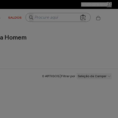
LOJAS CAMPER
JUNTE-SE A NÓS
MINHA 
Procure aqui
S
SALDOS
ara Homem
0
ARTIGOS
Filtrar por
:
Seleção da Camper