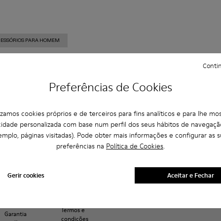
CESSÓRIOS PARA HOMEM
Contin
Preferências de Cookies
Compra em
Atenção ao
Sobre camper
ReCamper
camper.com
cliente
História
Cuidados para
Desconto para
Perguntas
sapatos
Camper
lizamos cookies próprios e de terceiros para fins analíticos e para lhe mos
estudantes
frequentes
together
Take Back
Seguimento do
cidade personalizada com base num perfil dos seus hábitos de navegaçã
Contate-nos
Social
ReCrafted
pedido
emplo, páginas visitadas). Pode obter mais informações e configurar as s
Accessibility
Responsibility
Pagamento
preferências na
Política de Cookies
.
Política de
Oportunidades
Envíos
privacidade
de negócio
Devoluções e
Política de
Casa Camper
trocas
Gerir cookies
Aceitar e Fechar
Cookies
Hotels
Buy Better
Gerir Cookies
Garantia de
Aviso Legal
produto
Termos e
Garantia
condições