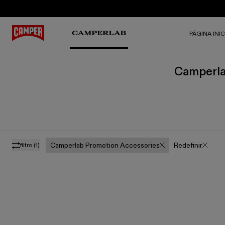
PÁGINA INIC
Camperla
Camperlab Promotion Accessories
Redefinir
filtro
(1)