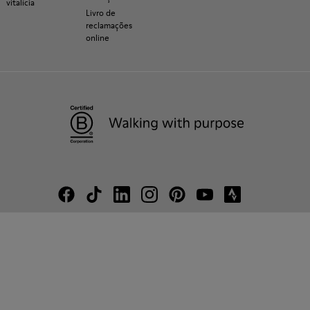
vitalícia
Livro de
reclamações
online