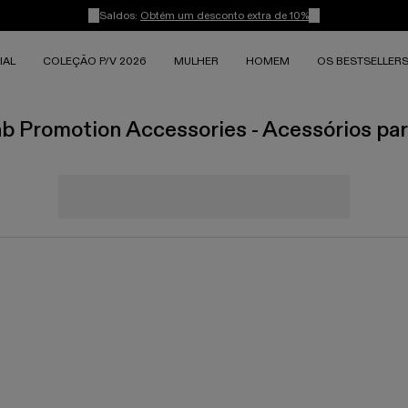
Saldos:
Obtém um desconto extra de 10%
IAL
COLEÇÃO P/V 2026
MULHER
HOMEM
OS BESTSELLER
b Promotion Accessories - Acessórios p