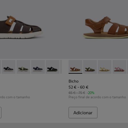
a crianças.
 - Sandálias em couro castanhas para criança
42-034 - Sandálias fechadas de pele e têxtil castanhas para cr
0372-068
 - K800242-035
cho - 80372-064
Oruga - K800242-033
Bicho - 80372-058
Oruga - K800242-030
Bicho - 80372-056 - Sandália castanha para criança
Oruga - K800242-029
Bicho - 80372-054
Oruga - K800242-028
Bicho - 80372-045
Oruga - K800242-026
Bicho - 80372-009
Bicho - 80177-078 - Sandálias
Oruga - K800242-024
Bicho - 80177-088
Oruga - K800242-
Bicho - 80177
Bicho -
Bicho
52 € - 60 €
65 € - 75 €
-20%
cordo com o tamanho
Preço final de acordo com o tamanho
Adicionar