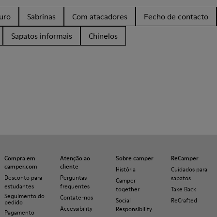
uro
Sabrinas
Com atacadores
Fecho de contacto
Sapatos informais
Chinelos
Compra em
Atenção ao
Sobre camper
ReCamper
camper.com
cliente
História
Cuidados para
Desconto para
Perguntas
sapatos
Camper
estudantes
frequentes
together
Take Back
Seguimento do
Contate-nos
Social
ReCrafted
pedido
Accessibility
Responsibility
Pagamento