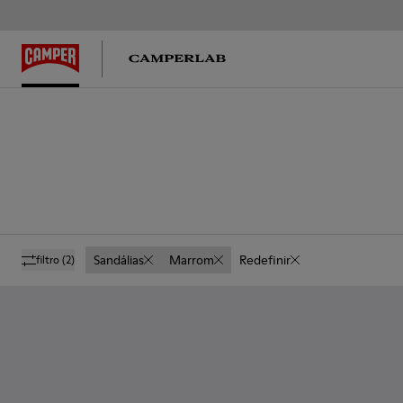
Sandálias
Marrom
Redefinir
filtro
(2)