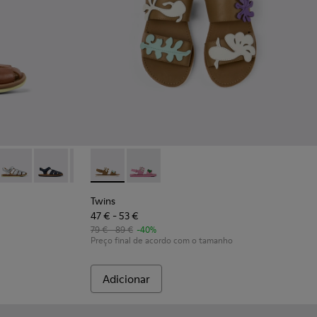
ianças.
 fechadas de pele castanhas para crianças.
004
-086
 80177-083
Bicho - 80177-082
Bicho - 80177-077
Bicho - 80177-074
Twins - K800591-002 - Sandálias de 2 tiras 
Bicho - 80177-067
Twins - K800591-001
Bicho - 80177-062
Twins
47 € - 53 €
79 € - 89 €
-40%
Preço final de acordo com o tamanho
Adicionar