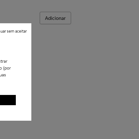
Adicionar
uar sem aceitar
trar
o (por
uas