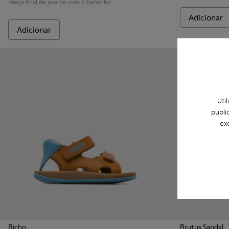
Preço final de acordo com o tamanho
Adicionar
Adicionar
Uti
publi
ex
Bicho
Brutus Sandal