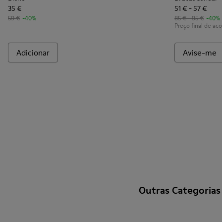
35 €
51 € - 57 €
59 €
-40%
85 € - 95 €
-40%
Preço final de a
Adicionar
Avise-me
Outras Categorias